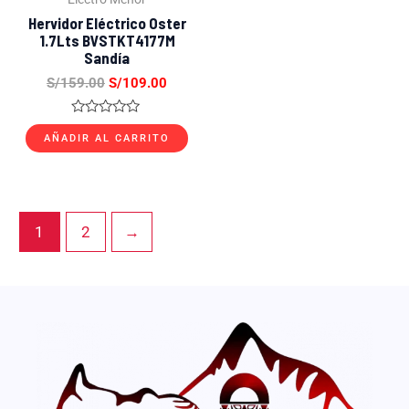
Hervidor Eléctrico Oster
1.7Lts BVSTKT4177M
Sandía
S/
159.00
S/
109.00
Valorado
con
AÑADIR AL CARRITO
0
de
5
1
2
→