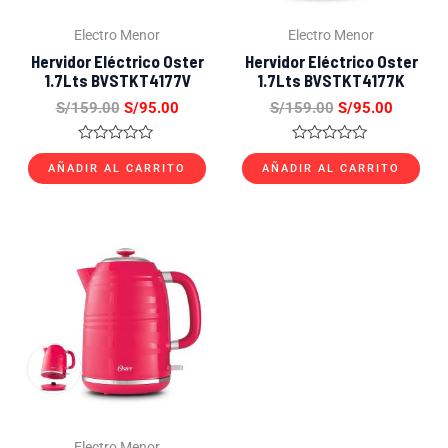
Electro Menor
Electro Menor
Hervidor Eléctrico Oster
Hervidor Eléctrico Oster
1.7Lts BVSTKT4177V
1.7Lts BVSTKT4177K
S/
159.00
S/
95.00
S/
159.00
S/
95.00
Valorado
Valorado
con
con
AÑADIR AL CARRITO
AÑADIR AL CARRITO
0
0
de
de
5
5
El
El
precio
precio
original
actual
era:
es:
S/159.00.
S/109.00.
Electro Menor