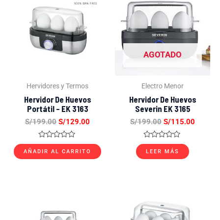
original
actual
original
actual
era:
es:
era:
es:
S/199.00.
S/129.00.
S/199.00.
S/115.
AGOTADO
Hervidores y Termos
Electro Menor
Hervidor De Huevos
Hervidor De Huevos
Portátil – EK 3163
Severin EK 3165
S/
199.00
S/
129.00
S/
199.00
S/
115.00
Valorado
Valorado
con
con
AÑADIR AL CARRITO
LEER MÁS
0
0
de
de
5
5
El
El
El
El
precio
precio
precio
precio
original
actual
original
actual
era:
es:
era:
es: