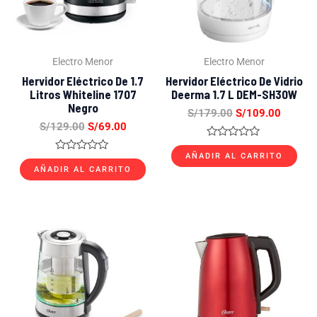
Electro Menor
Electro Menor
Hervidor Eléctrico De 1.7
Hervidor Eléctrico De Vidrio
Litros Whiteline 1707
Deerma 1.7 L DEM-SH30W
Negro
S/
179.00
S/
109.00
S/
129.00
S/
69.00
Valorado
con
AÑADIR AL CARRITO
Valorado
0
con
AÑADIR AL CARRITO
de
0
5
de
5
El
El
El
El
precio
precio
precio
precio
original
actual
original
actual
era:
es:
era:
es:
S/299.00.
S/189.00.
S/199.00.
S/149.