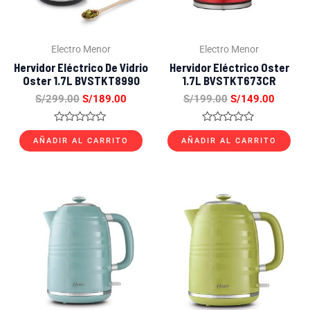
Electro Menor
Electro Menor
Hervidor Eléctrico De Vidrio
Hervidor Eléctrico Oster
Oster 1.7L BVSTKT8990
1.7L BVSTKT673CR
S/
299.00
S/
189.00
S/
199.00
S/
149.00
Valorado
Valorado
con
con
AÑADIR AL CARRITO
AÑADIR AL CARRITO
0
0
de
de
5
5
El
El
El
El
precio
precio
precio
precio
original
actual
original
actual
era:
es:
era:
es:
S/159.00.
S/95.00.
S/159.00.
S/95.00