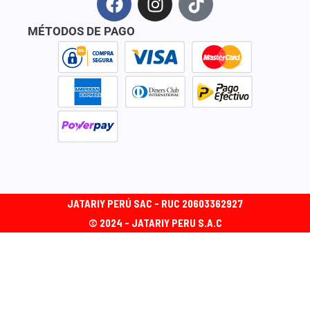
a
n
i
c
s
k
MÉTODOS DE PAGO
e
t
t
b
a
o
o
g
k
o
r
k
a
m
JATARIY PERÚ SAC - RUC 20603362927
© 2024 - JATARIY PERU S.A.C