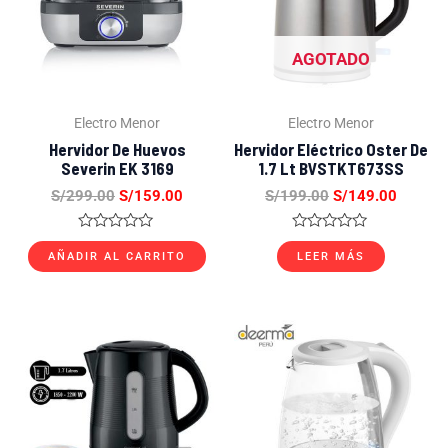
AGOTADO
Electro Menor
Electro Menor
Hervidor De Huevos
Hervidor Eléctrico Oster De
Severin EK 3169
1.7 Lt BVSTKT673SS
S/
299.00
S/
159.00
S/
199.00
S/
149.00
Valorado
Valorado
con
con
AÑADIR AL CARRITO
LEER MÁS
0
0
de
de
5
5
El
El
El
El
precio
precio
precio
precio
original
actual
original
actual
era:
es:
era:
es:
S/129.00.
S/69.00.
S/179.00.
S/109.