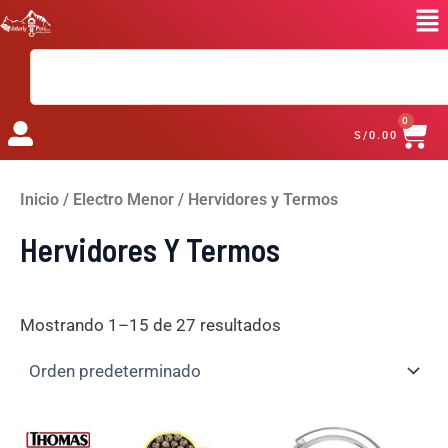
Ir
al
Search
contenido
CA
0
S/
0.00
Inicio
/
Electro Menor
/ Hervidores y Termos
Hervidores Y Termos
Mostrando 1–15 de 27 resultados
El
El
El
El