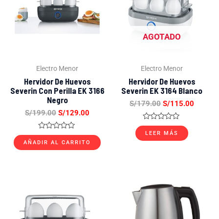
S/199.00.
S/129.00.
S/179.00.
S/115.
AGOTADO
Electro Menor
Electro Menor
Hervidor De Huevos
Hervidor De Huevos
Severin Con Perilla EK 3166
Severin EK 3164 Blanco
Negro
S/
179.00
S/
115.00
S/
199.00
S/
129.00
Valorado
con
LEER MÁS
Valorado
0
con
AÑADIR AL CARRITO
de
0
5
de
5
El
El
El
El
precio
precio
precio
precio
original
actual
original
actual
era:
es:
era:
es:
S/299.00.
S/159.00.
S/199.00.
S/149.