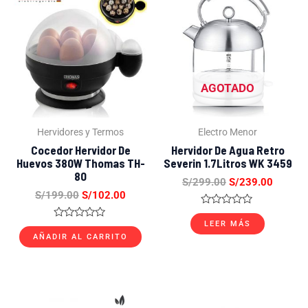
precio
precio
precio
precio
original
actual
original
actual
era:
es:
era:
es:
S/199.00.
S/102.00.
S/299.00.
S/239.
AGOTADO
Hervidores y Termos
Electro Menor
Cocedor Hervidor De
Hervidor De Agua Retro
Huevos 380W Thomas TH-
Severin 1.7Litros WK 3459
80
S/
299.00
S/
239.00
S/
199.00
S/
102.00
Valorado
con
LEER MÁS
Valorado
0
con
AÑADIR AL CARRITO
de
0
5
de
5
El
El
El
El
precio
precio
precio
precio