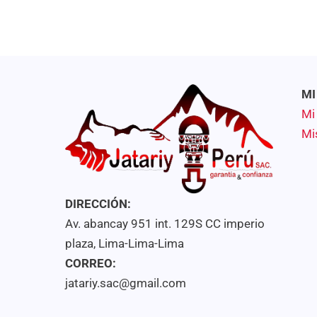
MI
Mi
Mi
DIRECCIÓN:
Av. abancay 951 int. 129S CC imperio
plaza, Lima-Lima-Lima
CORREO:
jatariy.sac@gmail.com