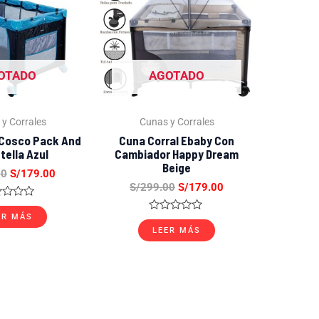
S/299.00.
S/179.00.
S/299.00.
S/179.00.
OTADO
AGOTADO
y Corrales
Cunas y Corrales
 Cosco Pack And
Cuna Corral Ebaby Con
tella Azul
Cambiador Happy Dream
Beige
00
S/
179.00
S/
299.00
S/
179.00
orado
ER MÁS
Valorado
con
LEER MÁS
0
de
5