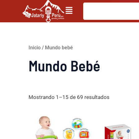
Ir
Search
al
contenido
Inicio
/ Mundo bebé
Mundo Bebé
Mostrando 1–15 de 69 resultados
El
El
E
precio
precio
original
actual
o
era:
es:
e