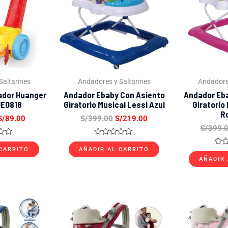
S/169.00.
S/89.00.
S/399.00.
S/219.00.
Saltarines
Andadores y Saltarines
Andadores
ador Huanger
Andador Ebaby Con Asiento
Andador Eb
HE0818
Giratorio Musical Lessi Azul
Giratorio
R
S/
89.00
S/
399.00
S/
219.00
S/
399.
o
Valorado
con
 CARRITO
AÑADIR AL CARRITO
Val
0
con
AÑADIR 
de
0
5
de
5
l
El
El
El
precio
precio
precio
precio
riginal
actual
original
actual
ra:
es:
era:
es: