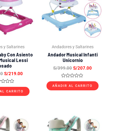
S/399.00.
S/219.00.
S/399.00.
S/207.00.
 y Saltarines
Andadores y Saltarines
aby Con Asiento
Andador Musical Infanti
 Musical Lessi
Unicornio
osado
S/
399.00
S/
207.00
00
S/
219.00
Valorado
con
AÑADIR AL CARRITO
orado
0
AL CARRITO
de
5
El
El
El
El
precio
precio
precio
precio
original
actual
original
actual
era:
es:
era:
es: