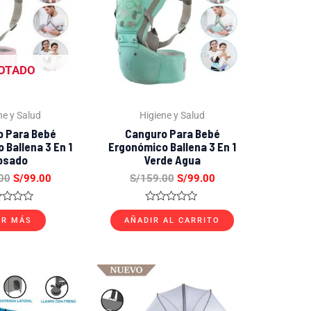
S/159.00.
S/99.00.
S/159.00.
S/99.00.
OTADO
ne y Salud
Higiene y Salud
 Para Bebé
Canguro Para Bebé
 Ballena 3 En 1
Ergonómico Ballena 3 En 1
osado
Verde Agua
00
S/
99.00
S/
159.00
S/
99.00
orado
Valorado
con
ER MÁS
AÑADIR AL CARRITO
0
de
5
El
El
El
El
precio
precio
precio
precio
original
actual
original
actual
era:
es:
era:
es: