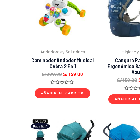
S/299.00.
S/159.00.
Andadores y Saltarines
Higiene y
Caminador Andador Musical
Canguro P
Cebra 2 En 1
Ergonómico Bal
Azu
S/
299.00
S/
159.00
S/
159.00
Valorado
con
AÑADIR AL CARRITO
Valorad
0
con
AÑADIR AL
de
0
5
de
5
El
El
E
precio
precio
p
original
actual
o
era:
es:
e