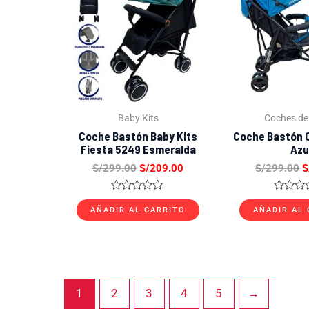
S/299.00.
S/209.00.
S
Baby Kits
Coches de
Coche Bastón Baby Kits
Coche Bastón
Fiesta 5249 Esmeralda
Azu
S/
299.00
S/
209.00
S/
299.00
S
Valorado
Valorad
con
con
AÑADIR AL CARRITO
AÑADIR AL
0
0
de
de
5
5
1
2
3
4
5
→