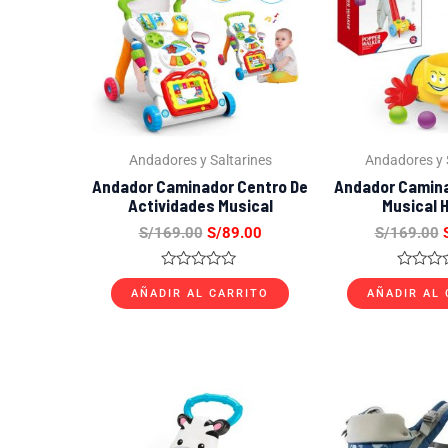
S/169.00.
S/89.00.
Andadores y Saltarines
Andadores y 
Andador Caminador Centro De
Andador Camin
Actividades Musical
Musical 
S/
169.00
S/
89.00
S/
169.00
Valorado
Valorad
con
con
AÑADIR AL CARRITO
AÑADIR AL
0
0
de
de
5
5
El
El
E
precio
precio
original
actual
o
era:
es:
e