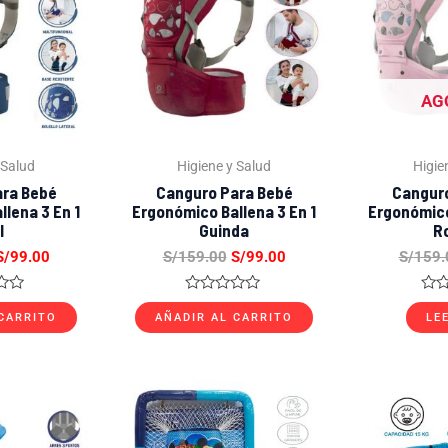
S/159.00.
S/99.00.
S/159.00.
S/99.00.
AG
 Salud
Higiene y Salud
Higie
ara Bebé
Canguro Para Bebé
Canguro
lena 3 En 1
Ergonómico Ballena 3 En 1
Ergonómico
l
Guinda
R
S/
99.00
S/
159.00
S/
99.00
S/
159.
o
Valorado
Val
con
con
 CARRITO
AÑADIR AL CARRITO
LE
0
0
de
de
5
5
l
El
El
El
recio
precio
precio
precio
riginal
actual
original
actual
ra:
es:
era:
es: