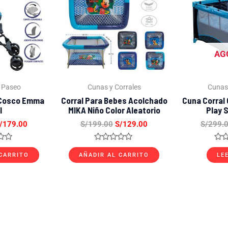
/299.00.
S/179.00.
S/199.00.
S/129.00.
AG
 Paseo
Cunas y Corrales
Cunas 
 Cosco Emma
Corral Para Bebes Acolchado
Cuna Corral
l
MIKA Niño Color Aleatorio
Play S
/
179.00
S/
199.00
S/
129.00
S/
299.
o
Valorado
Val
con
con
 CARRITO
AÑADIR AL CARRITO
LE
0
0
de
de
5
5