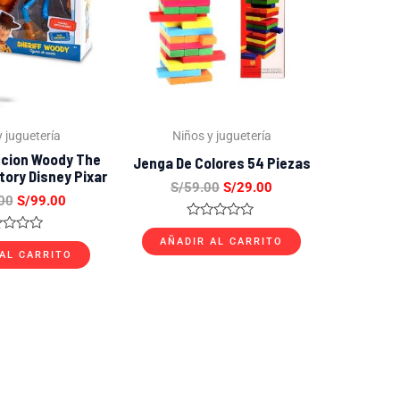
 juguetería
Niños y juguetería
ccion Woody The
Jenga De Colores 54 Piezas
tory Disney Pixar
S/
59.00
S/
29.00
00
S/
99.00
Valorado
con
orado
AÑADIR AL CARRITO
0
AL CARRITO
de
5