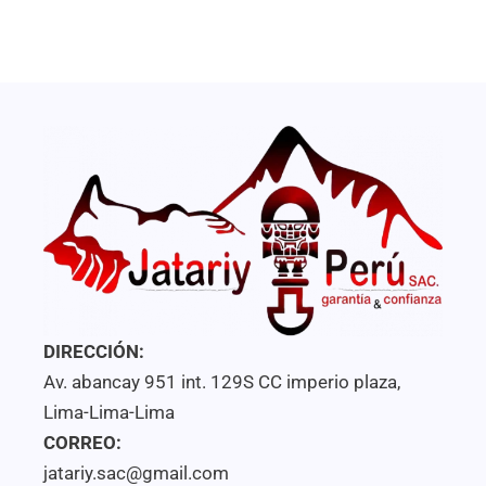
o
o
r
r
a
a
d
d
o
o
c
c
o
o
n
n
0
0
d
d
e
e
5
5
DIRECCIÓN:
Av. abancay 951 int. 129S CC imperio plaza,
Lima-Lima-Lima
CORREO:
jatariy.sac@gmail.com