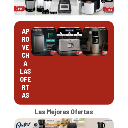
AP
RO
VE
CH
A
LAS
OFE
RT
AS
Las Mejores Ofertas