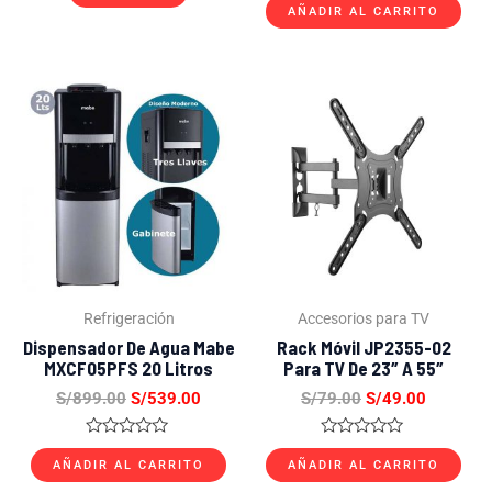
l
a
AÑADIR AL CARRITO
o
l
r
o
a
r
d
a
o
d
El
El
El
El
c
o
precio
precio
precio
precio
o
c
n
original
actual
original
actual
o
0
n
era:
es:
era:
es:
d
0
S/899.00.
S/539.00.
S/79.00.
S/49.00.
e
d
5
e
5
Refrigeración
Accesorios para TV
Dispensador De Agua Mabe
Rack Móvil JP2355-02
MXCF05PFS 20 Litros
Para TV De 23″ A 55″
S/
899.00
S/
539.00
S/
79.00
S/
49.00
V
V
a
a
AÑADIR AL CARRITO
AÑADIR AL CARRITO
l
l