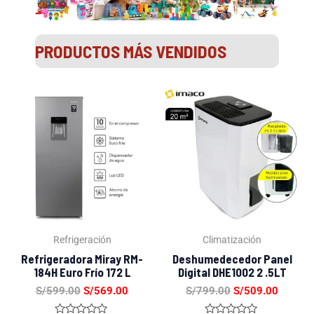
PRODUCTOS MÁS VENDIDOS
El
El
El
El
precio
precio
precio
precio
original
actual
original
actual
era:
es:
era:
es:
S/599.00.
S/569.00.
S/799.00.
S/509.
Refrigeración
Climatización
Refrigeradora Miray RM-
Deshumedecedor Panel
184H Euro Frío 172 L
Digital DHE1002 2 .5LT
S/
599.00
S/
569.00
S/
799.00
S/
509.00