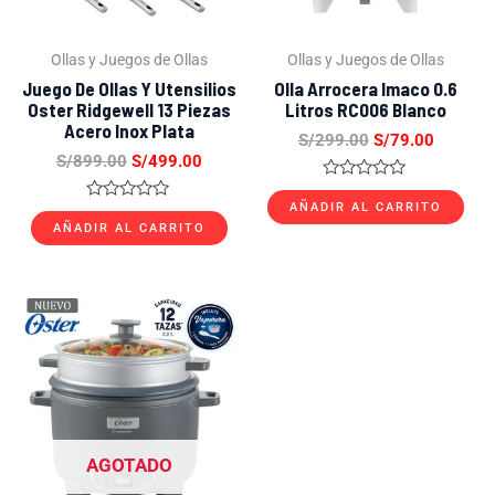
Ollas y Juegos de Ollas
Ollas y Juegos de Ollas
Juego De Ollas Y Utensilios
Olla Arrocera Imaco 0.6
Oster Ridgewell 13 Piezas
Litros RC006 Blanco
Acero Inox Plata
S/
299.00
S/
79.00
S/
899.00
S/
499.00
Valorado
con
AÑADIR AL CARRITO
Valorado
0
con
AÑADIR AL CARRITO
de
0
5
de
5
El
El
precio
precio
original
actual
era:
es:
S/399.00.
S/229.00.
AGOTADO