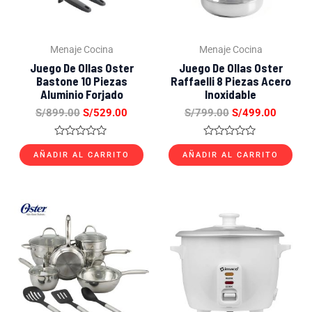
Menaje Cocina
Menaje Cocina
Juego De Ollas Oster
Juego De Ollas Oster
Bastone 10 Piezas
Raffaelli 8 Piezas Acero
Aluminio Forjado
Inoxidable
S/
899.00
S/
529.00
S/
799.00
S/
499.00
Valorado
Valorado
con
con
AÑADIR AL CARRITO
AÑADIR AL CARRITO
0
0
de
de
5
5
El
El
El
El
precio
precio
precio
precio
original
actual
original
actual
era:
es:
era:
es:
S/899.00.
S/499.00.
S/299.00.
S/79.00