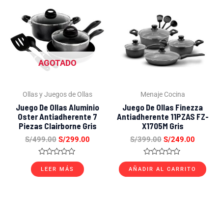
precio
precio
precio
precio
original
actual
original
actual
era:
es:
era:
es:
S/499.00.
S/299.00.
S/399.00.
S/249.
AGOTADO
Ollas y Juegos de Ollas
Menaje Cocina
Juego De Ollas Aluminio
Juego De Ollas Finezza
Oster Antiadherente 7
Antiadherente 11PZAS FZ-
Piezas Clairborne Gris
X1705M Gris
S/
499.00
S/
299.00
S/
399.00
S/
249.00
Valorado
Valorado
con
con
LEER MÁS
AÑADIR AL CARRITO
0
0
de
de
5
5
El
El
El
El
precio
precio
precio
precio