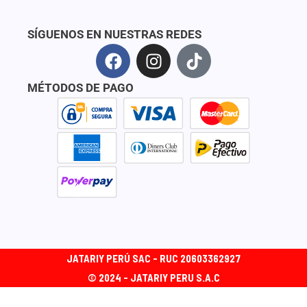
SÍGUENOS EN NUESTRAS REDES
F
I
T
a
n
i
c
s
k
MÉTODOS DE PAGO
e
t
t
b
a
o
o
g
k
o
r
k
a
m
JATARIY PERÚ SAC - RUC 20603362927
© 2024 - JATARIY PERU S.A.C