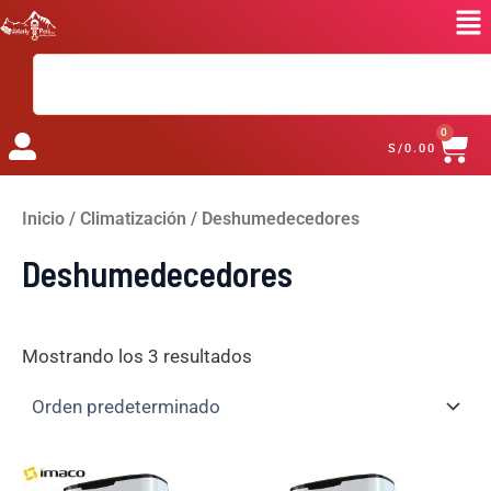
Ir
al
Search
contenido
CA
0
S/
0.00
Inicio
/
Climatización
/ Deshumedecedores
Deshumedecedores
Mostrando los 3 resultados
El
El
El
El