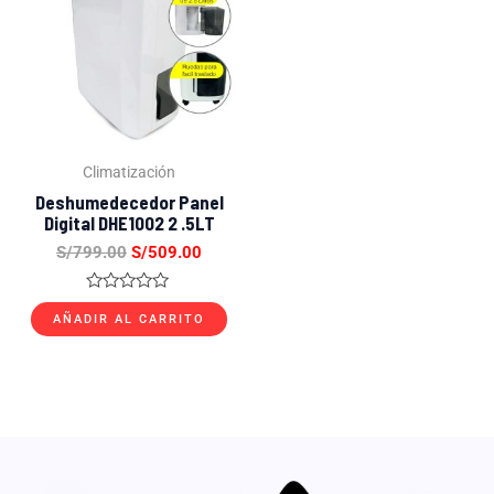
era:
es:
S/799.00.
S/509.00.
Climatización
Deshumedecedor Panel
Digital DHE1002 2 .5LT
S/
799.00
S/
509.00
Valorado
con
AÑADIR AL CARRITO
0
de
5