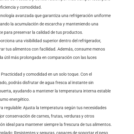
ficiencia y comodidad.
cnología avanzada que garantiza una refrigeración uniforme
evitando la acumulación de escarcha y manteniendo una
 para preservar la calidad de tus productos.
rciona una visibilidad superior dentro del refrigerador,
rar tus alimentos con facilidad. Además, consume menos
ida útil más prolongada en comparación con las luces
 Practicidad y comodidad en un solo toque. Con el
do, podrás disfrutar de agua fresca al instante sin
 puerta, ayudando a mantener la temperatura interna estable
sumo energético.
a regulable: Ajusta la temperatura según tus necesidades
jor conservación de carnes, frutas, verduras y otros
ón ideal para mantener siempre la frescura de tus alimentos.
mplado: Resistentes y seguras, capaces de soportar el peso