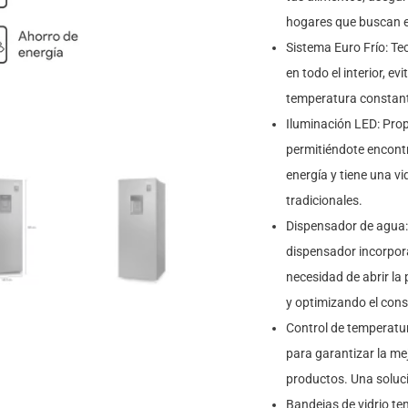
hogares que buscan e
Sistema Euro Frío: Te
en todo el interior, 
temperatura constante
Iluminación LED: Propo
permitiéndote encont
energía y tiene una v
tradicionales.
Dispensador de agua:
dispensador incorpora
necesidad de abrir la
y optimizando el con
Control de temperatur
para garantizar la me
productos. Una soluci
Bandejas de vidrio te