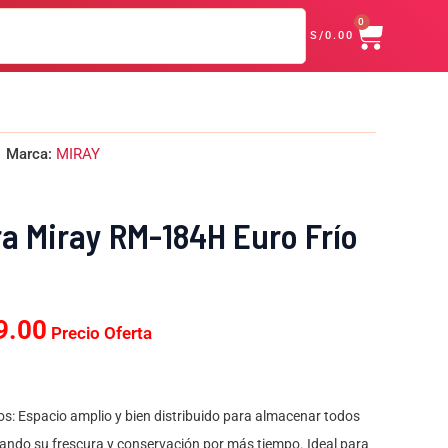
CART
Euro
0
era:
es:
S/
0.00
Frío
S/599.00.
S/569.00.
172
L
cantidad
El
Marca:
MIRAY
o
precio
nal
actual
es:
a Miray RM-184H Euro Frío
9.00.
S/569.00.
9.00
Precio Oferta
os: Espacio amplio y bien distribuido para almacenar todos
ando su frescura y conservación por más tiempo. Ideal para