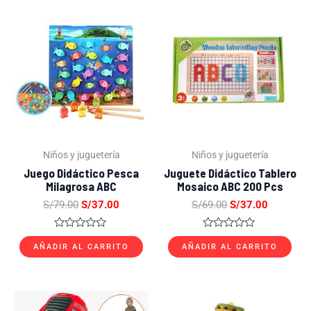
El
El
El
El
precio
precio
precio
precio
original
actual
original
actual
era:
es:
era:
es:
S/79.00.
S/37.00.
S/69.00.
S/37.00.
Niños y juguetería
Niños y juguetería
Juego Didáctico Pesca
Juguete Didáctico Tablero
Milagrosa ABC
Mosaico ABC 200 Pcs
S/
79.00
S/
37.00
S/
69.00
S/
37.00
Valorado
Valorado
con
con
AÑADIR AL CARRITO
AÑADIR AL CARRITO
0
0
de
de
5
5
El
El
El
El
precio
precio
precio
precio