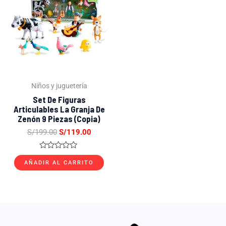
original
actual
era:
es:
S/199.00.
S/119.00.
Niños y juguetería
Set De Figuras
Articulables La Granja De
Zenón 9 Piezas (copia)
S/
199.00
S/
119.00
Valorado
con
AÑADIR AL CARRITO
0
de
5