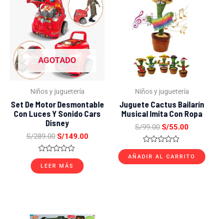
original
actual
original
actual
era:
es:
era:
es:
S/289.00.
S/149.00.
S/99.00.
S/55.00.
AGOTADO
Niños y juguetería
Niños y juguetería
Set De Motor Desmontable
Juguete Cactus Bailarín
Con Luces Y Sonido Cars
Musical Imita Con Ropa
Disney
S/
99.00
S/
55.00
S/
289.00
S/
149.00
Valorado
con
AÑADIR AL CARRITO
Valorado
0
con
LEER MÁS
de
0
5
de
5
El
El
precio
precio