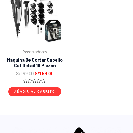
original
actual
era:
es:
S/199.00.
S/169.00.
Recortadores
Maquina De Cortar Cabello
Cut Detail 18 Piezas
S/
199.00
S/
169.00
Valorado
con
AÑADIR AL CARRITO
0
de
5