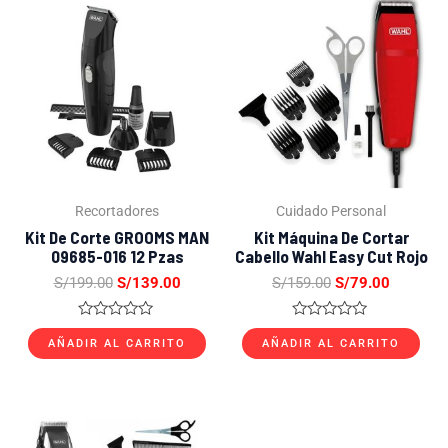
El
El
El
El
precio
precio
precio
precio
original
actual
original
actual
era:
es:
era:
es:
S/199.00.
S/139.00.
S/159.00.
S/79.00.
Recortadores
Cuidado Personal
Kit De Corte GROOMS MAN
Kit Máquina De Cortar
09685-016 12 Pzas
Cabello Wahl Easy Cut Rojo
S/
199.00
S/
139.00
S/
159.00
S/
79.00
Valorado
Valorado
con
con
AÑADIR AL CARRITO
AÑADIR AL CARRITO
0
0
de
de
5
5
El
El
precio
precio