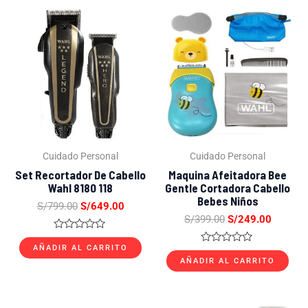
El
El
El
El
precio
precio
precio
precio
original
actual
original
actual
era:
es:
era:
es:
S/799.00.
S/649.00.
S/399.00.
S/249.0
Cuidado Personal
Cuidado Personal
Set Recortador De Cabello
Maquina Afeitadora Bee
Wahl 8180 118
Gentle Cortadora Cabello
Bebes Niños
S/
799.00
S/
649.00
S/
399.00
S/
249.00
Valorado
con
AÑADIR AL CARRITO
Valorado
0
con
AÑADIR AL CARRITO
de
0
5
de
5