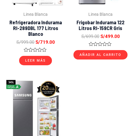
Linea Blanca
Linea Blanca
Refrigeradora Indurama
Frigobar Indurama 122
RI-289DBL 177 Litros
Litros RI-159CR Gris
Blanco
S/
699.00
S/
499.00
S/
999.00
S/
719.00
Valorado
con
AÑADIR AL CARRITO
Valorado
0
con
LEER MÁS
de
0
5
de
5
El
El
precio
precio
original
actual
era:
es:
S/2,999.00.
S/1,499.00.