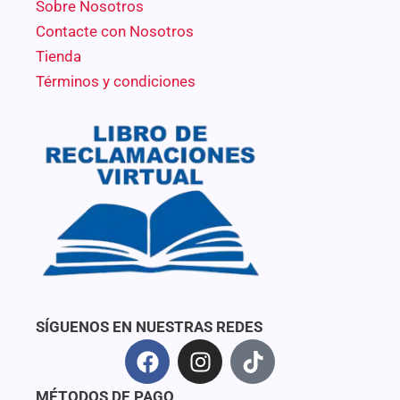
Sobre Nosotros
Contacte con Nosotros
Tienda
Términos y condiciones
SÍGUENOS EN NUESTRAS REDES
F
I
T
a
n
i
c
s
k
MÉTODOS DE PAGO