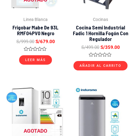
Linea Blanca
Cocinas
Frigobar Mabe De 93L
Cocina Semi Industrial
RMF04PV0 Negro
Fadic 1 Hornilla Fogón Con
Regulador
S/
999.00
S/
679.00
S/
499.00
S/
359.00
Valorado
con
LEER MÁS
Valorado
0
con
AÑADIR AL CARRITO
de
0
5
de
5
El
El
El
El
precio
precio
precio
precio
original
actual
original
actual
era:
es:
era:
es:
S/999.00.
S/719.00.
S/699.00.
S/499.0
AGOTADO