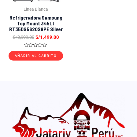
Linea Blanca
Refrigeradora Samsung
Top Mount 345Lt
RT35DG5620S9PE Silver
S/
2,999.00
S/
1,499.00
Valorado
con
AÑADIR AL CARRITO
0
de
5