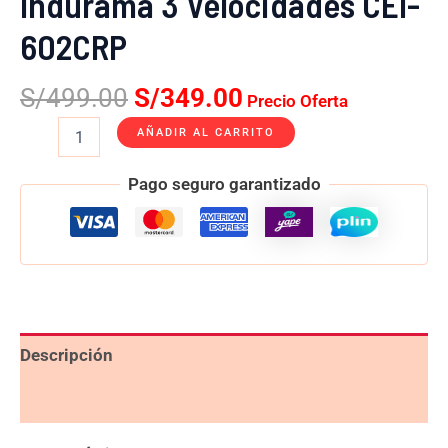
Indurama 3 Velocidades CEI-
602CRP
S/
499.00
S/
349.00
Precio Oferta
AÑADIR AL CARRITO
Pago seguro garantizado
Descripción
Valoraciones (0)