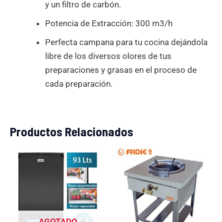
y un filtro de carbón.
Potencia de Extracción: 300 m3/h
Perfecta campana para tu cocina dejándola
libre de los diversos olores de tus
preparaciones y grasas en el proceso de
cada preparación.
Productos Relacionados
El
El
El
El
precio
precio
precio
precio
original
actual
original
actual
era:
es:
era:
es:
S/999.00.
S/679.00.
S/499.00.
S/359.0
AGOTADO