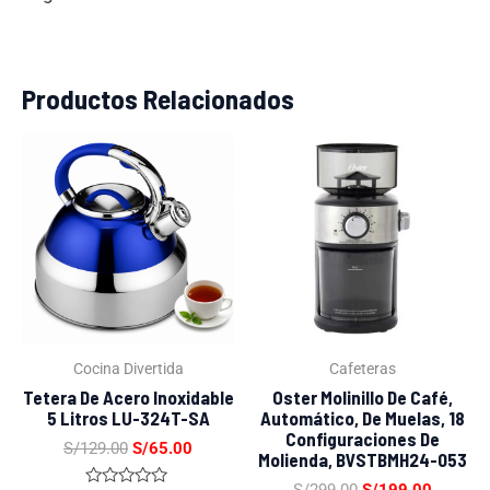
Productos Relacionados
El
El
El
El
precio
precio
precio
precio
original
actual
original
actual
era:
es:
era:
es:
S/129.00.
S/65.00.
S/299.00.
S/199.0
Cocina Divertida
Cafeteras
Tetera De Acero Inoxidable
Oster Molinillo De Café,
5 Litros LU-324T-SA
Automático, De Muelas, 18
Configuraciones De
S/
129.00
S/
65.00
Molienda, BVSTBMH24-053
S/
299.00
S/
199.00