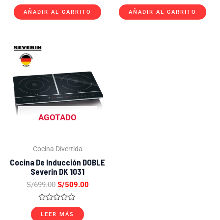
Valorado
Valorado
con
con
AÑADIR AL CARRITO
AÑADIR AL CARRITO
0
0
de
de
5
5
El
El
precio
precio
original
actual
era:
es:
S/699.00.
S/509.00.
AGOTADO
Cocina Divertida
Cocina De Inducción DOBLE
Severin DK 1031
S/
699.00
S/
509.00
Valorado
con
LEER MÁS