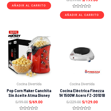
Valorado
con
AÑADIR AL CARRITO
0
Valorado
de
con
AÑADIR AL CARRITO
5
0
de
5
El
El
El
El
precio
precio
precio
precio
original
actual
original
actual
era:
es:
era:
es:
S/99.00.
S/69.00.
S/229.00.
S/129.0
Cocina Divertida
Cocina Divertida
Pop Corn Maker Canchita
Cocina Eléctrica Finezza
Sin Aceite Atma Disney
1H 1500W Acero FZ-201D1B
S/
99.00
S/
69.00
S/
229.00
S/
129.00