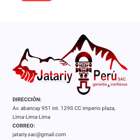
0
de
5
DIRECCIÓN:
Av. abancay 951 int. 129S CC imperio plaza,
Lima-Lima-Lima
CORREO:
jatariy.sac@gmail.com