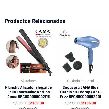
Productos Relacionados
El
El
El
El
precio
precio
precio
precio
original
actual
original
actual
era:
es:
era:
es:
S/199.00.
S/109.00.
S/299.00.
S/135.0
Alisadores
Cuidado Personal
Plancha Alisador Elegance
Secadora GAMA Blue
Bella Tourmaline Red Ion
Titanio 3D Therapy Anti-
Gama BECHS0000002116
Frizz BECHD0000002901
S/
199.00
S/
109.00
S/
299.00
S/
135.00