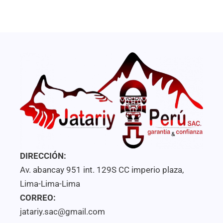
de
5
DIRECCIÓN:
Av. abancay 951 int. 129S CC imperio plaza,
Lima-Lima-Lima
CORREO:
jatariy.sac@gmail.com