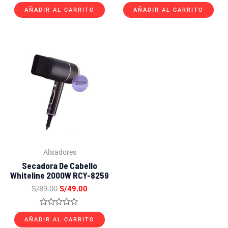
Valorado
Valorado
con
con
AÑADIR AL CARRITO
AÑADIR AL CARRITO
0
0
de
de
5
5
El
El
precio
precio
original
actual
era:
es:
S/89.00.
S/49.00.
Alisadores
Secadora De Cabello
Whiteline 2000W RCY-8259
S/
89.00
S/
49.00
Valorado
con
AÑADIR AL CARRITO
0