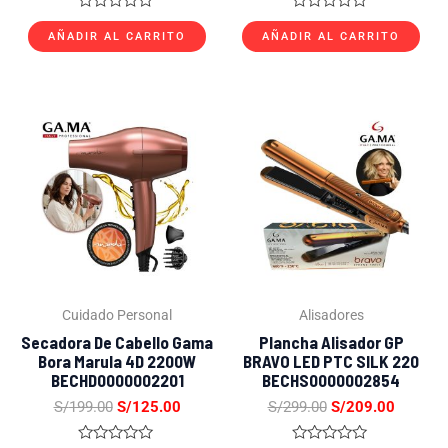
Valorado
Valorado
con
con
AÑADIR AL CARRITO
AÑADIR AL CARRITO
0
0
de
de
5
5
El
El
El
El
precio
precio
precio
precio
original
actual
original
actual
era:
es:
era:
es:
S/199.00.
S/125.00.
S/299.00.
S/209.0
Cuidado Personal
Alisadores
Secadora De Cabello Gama
Plancha Alisador GP
Bora Marula 4D 2200W
BRAVO LED PTC SILK 220
BECHD0000002201
BECHS0000002854
S/
199.00
S/
125.00
S/
299.00
S/
209.00