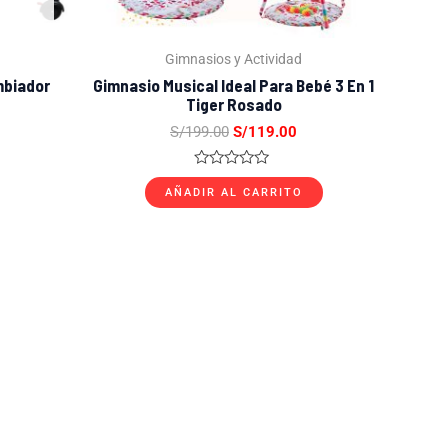
Gimnasios y Actividad
mbiador
Gimnasio Musical Ideal Para Bebé 3 En 1
Tiger Rosado
S/
199.00
S/
119.00
Valorado
con
AÑADIR AL CARRITO
0
de
5