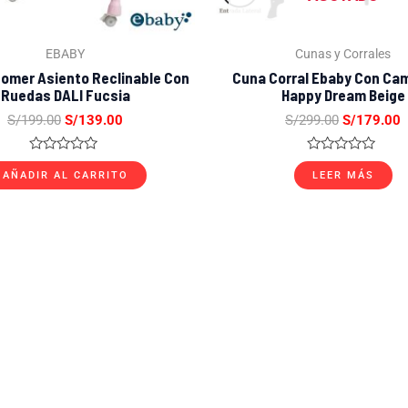
EBABY
Cunas y Corrales
 Comer Asiento Reclinable Con
Cuna Corral Ebaby Con Ca
Ruedas DALI Fucsia
Happy Dream Beige
S/
199.00
S/
139.00
S/
299.00
S/
179.00
Valorado
Valorado
con
con
AÑADIR AL CARRITO
LEER MÁS
0
0
de
de
5
5