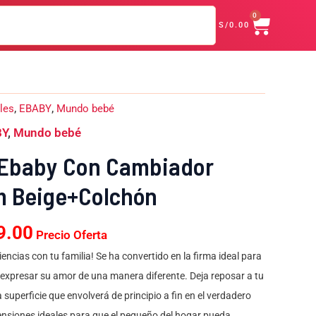
CART
Cambiador
0
era:
es:
S/
0.00
Happy
S/499.00.
S/289.00.
Dream
Beige+Colchón
cantidad
El
les
,
EBABY
,
Mundo bebé
o
precio
BY
,
Mundo bebé
nal
actual
es:
 Ebaby Con Cambiador
9.00.
S/289.00.
 Beige+Colchón
9.00
Precio Oferta
encias con tu familia! Se ha convertido en la firma ideal para
 expresar su amor de una manera diferente. Deja reposar a tu
uperficie que envolverá de principio a fin en el verdadero
mensiones ideales para que el pequeño del hogar pueda