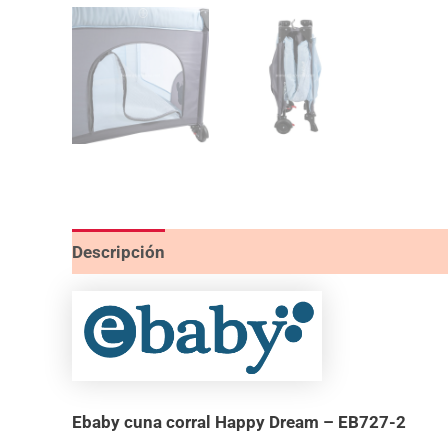
Descripción
Valoraciones (0)
Ebaby cuna corral Happy Dream – EB727-2