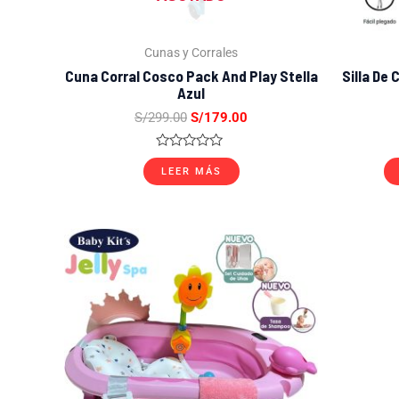
Cunas y Corrales
Cuna Corral Cosco Pack And Play Stella
Silla De
Azul
S/
299.00
S/
179.00
Valorado
con
LEER MÁS
0
de
5
El
El
precio
precio
original
actual
era:
es:
S/199.00.
S/129.00.