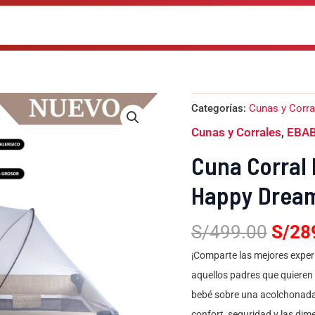
El
Cuna
Categorías:
Cunas y Corra
Corral
preci
Ebaby
Cunas y Corrales
,
EBA
origi
con
Cambiador
era:
Cuna Corral
Happy
S/49
Dream
Happy Dream
Beige+Colchón
cantidad
S/
499.00
S/
28
¡Comparte las mejores experi
aquellos padres que quieren
bebé sobre una acolchonada s
confort, seguridad y las di