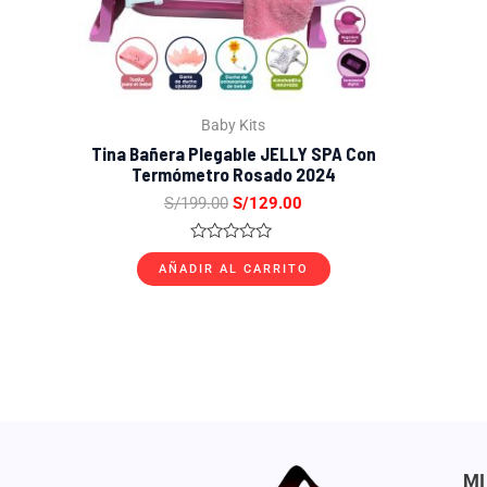
Baby Kits
Tina Bañera Plegable JELLY SPA Con
Termómetro Rosado 2024
S/
199.00
S/
129.00
Valorado
con
AÑADIR AL CARRITO
0
de
5
MI