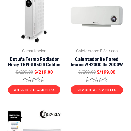
original
actual
original
actual
era:
es:
era:
es:
S/299.00.
S/219.00.
S/299.00.
S/199.0
Climatización
Calefactores Eléctricos
Estufa Termo Radiador
Calentador De Pared
Miray TRM-905D 9 Celdas
Imaco WH2000 De 2000W
S/
299.00
S/
219.00
S/
299.00
S/
199.00
Valorado
Valorado
con
con
AÑADIR AL CARRITO
AÑADIR AL CARRITO
0
0
de
de
5
5
El
El
precio
precio
original
actual
era:
es: