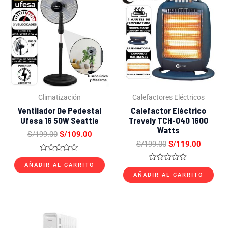
precio
precio
precio
precio
original
actual
original
actual
era:
es:
era:
es:
S/199.00.
S/109.00.
S/199.00.
S/119.0
Climatización
Calefactores Eléctricos
Ventilador De Pedestal
Calefactor Eléctrico
Ufesa 16 50W Seattle
Trevely TCH-040 1600
Watts
S/
199.00
S/
109.00
S/
199.00
S/
119.00
Valorado
con
AÑADIR AL CARRITO
Valorado
0
con
AÑADIR AL CARRITO
de
0
5
de
5
El
El
El
El
precio
precio
precio
precio