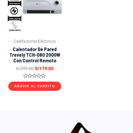
S/299.00.
S/179.00.
Calefactores Eléctricos
Calentador De Pared
Trevely TCH-080 2000W
Con Control Remoto
S/
299.00
S/
179.00
Valorado
con
AÑADIR AL CARRITO
0
de
5