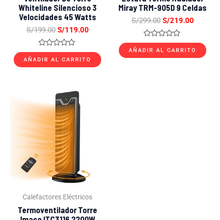
Whiteline Silencioso 3
Miray TRM-905D 9 Celdas
Velocidades 45 Watts
S/
299.00
S/
219.00
S/
199.00
S/
119.00
Valorado
con
AÑADIR AL CARRITO
Valorado
0
con
AÑADIR AL CARRITO
de
0
5
de
5
El
El
precio
precio
original
actual
era:
es:
S/499.00.
S/269.00.
Calefactores Eléctricos
Termoventilador Torre
Imaco ITC3116 2200W