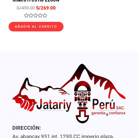
S/
499.00
S/
269.00
Valorado
con
AÑADIR AL CARRITO
0
de
5
DIRECCIÓN:
Av. abancay 951 int. 129S CC imperio plaza,