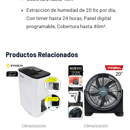
Extracción de humedad de 20 lts por día,
Con timer hasta 24 horas, Panel digital
programable, Cobertura hasta 40m².
Productos Relacionados
El
El
El
El
precio
precio
precio
precio
original
actual
original
actual
era:
es:
era:
es:
S/799.00.
S/509.00.
S/299.00.
S/159.0
Climatización
Climatización