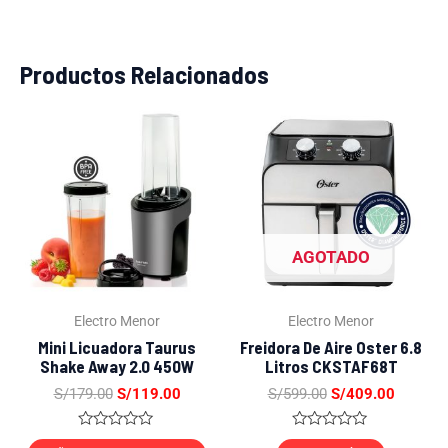
Productos Relacionados
El
El
El
El
precio
precio
precio
precio
original
actual
original
actual
era:
es:
era:
es:
S/179.00.
S/119.00.
S/599.00.
S/409.0
AGOTADO
Electro Menor
Electro Menor
Mini Licuadora Taurus
Freidora De Aire Oster 6.8
Shake Away 2.0 450W
Litros CKSTAF68T
S/
179.00
S/
119.00
S/
599.00
S/
409.00
Valorado
Valorado