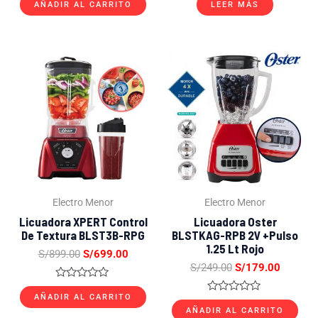
con
con
AÑADIR AL CARRITO
LEER MÁS
0
0
de
de
5
5
El
El
El
El
precio
precio
precio
precio
original
actual
original
actual
era:
es:
era:
es:
S/899.00.
S/699.00.
S/249.00.
S/179.0
Electro Menor
Electro Menor
Licuadora XPERT Control
Licuadora Oster
De Textura BLST3B-RPG
BLSTKAG-RPB 2V +Pulso
1.25 Lt Rojo
S/
899.00
S/
699.00
S/
249.00
S/
179.00
Valorado
con
AÑADIR AL CARRITO
Valorado
0
con
AÑADIR AL CARRITO
de