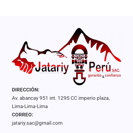
de
5
DIRECCIÓN:
Av. abancay 951 int. 129S CC imperio plaza,
Lima-Lima-Lima
CORREO:
jatariy.sac@gmail.com