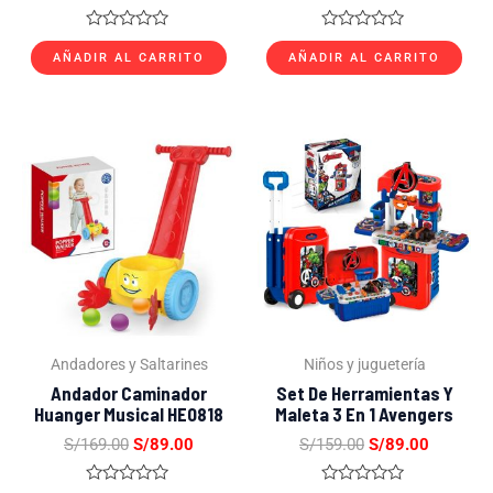
Valorado
Valorado
con
con
AÑADIR AL CARRITO
AÑADIR AL CARRITO
0
0
de
de
5
5
El
El
El
El
precio
precio
precio
precio
original
actual
original
actual
era:
es:
era:
es:
S/169.00.
S/89.00.
S/159.00.
S/89.00.
Andadores y Saltarines
Niños y juguetería
Andador Caminador
Set De Herramientas Y
Huanger Musical HE0818
Maleta 3 En 1 Avengers
S/
169.00
S/
89.00
S/
159.00
S/
89.00