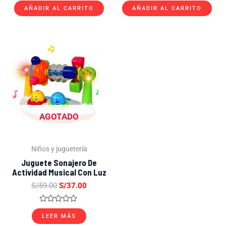
Valorado
Valorado
con
con
AÑADIR AL CARRITO
AÑADIR AL CARRITO
0
0
de
de
5
5
El
El
precio
precio
original
actual
era:
es:
S/59.00.
S/37.00.
AGOTADO
Niños y juguetería
Juguete Sonajero De
Actividad Musical Con Luz
S/
59.00
S/
37.00
Valorado
con
LEER MÁS
0