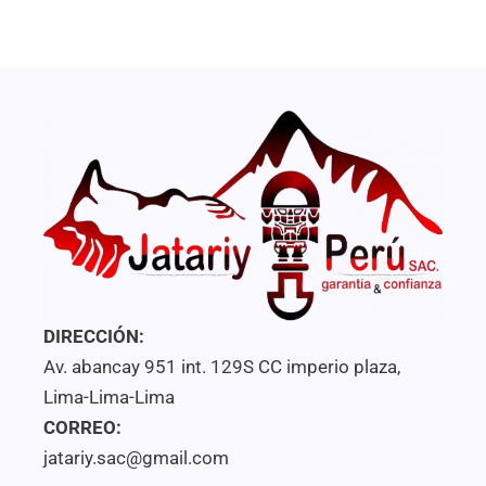
de
5
DIRECCIÓN:
Av. abancay 951 int. 129S CC imperio plaza,
Lima-Lima-Lima
CORREO:
jatariy.sac@gmail.com