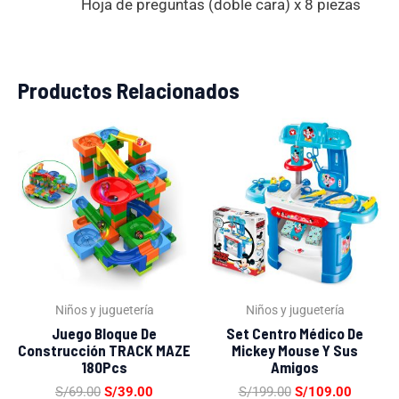
Hoja de preguntas (doble cara) x 8 piezas
Productos Relacionados
El
El
El
El
precio
precio
precio
precio
original
actual
original
actual
era:
es:
era:
es:
S/69.00.
S/39.00.
S/199.00.
S/109.0
Niños y juguetería
Niños y juguetería
Juego Bloque De
Set Centro Médico De
Construcción TRACK MAZE
Mickey Mouse Y Sus
180Pcs
Amigos
S/
69.00
S/
39.00
S/
199.00
S/
109.00