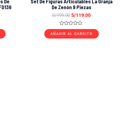
s De
Set De Figuras Articulables La Granja
FD136
De Zenón 9 Piezas
S/
199.00
S/
119.00
Valorado
con
AÑADIR AL CARRITO
0
de
5