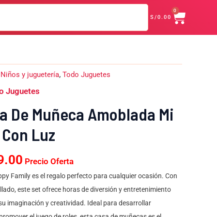
CART
Amoblada
0
era:
es:
S/
0.00
Mi
S/199.00.
S/159.00.
Familia
Feliz
Con
Luz
El
cantidad
:
Niños y juguetería
,
Todo Juguetes
o
precio
o Juguetes
nal
actual
es:
a De Muñeca Amoblada Mi
9.00.
S/159.00.
z Con Luz
9.00
Precio Oferta
 Family es el regalo perfecto para cualquier ocasión. Con
lado, este set ofrece horas de diversión y entretenimiento
u imaginación y creatividad. Ideal para desarrollar
promover el juego de roles, esta casa de muñecas es el