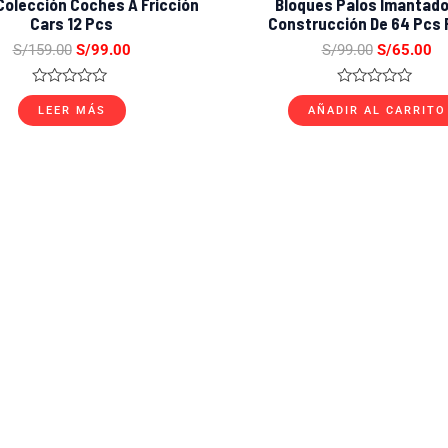
Colección Coches A Fricción
Bloques Palos Imantado
Cars 12 Pcs
Construcción De 64 Pcs 
S/
159.00
S/
99.00
S/
99.00
S/
65.00
Valorado
Valorado
con
con
LEER MÁS
AÑADIR AL CARRITO
0
0
de
de
5
5