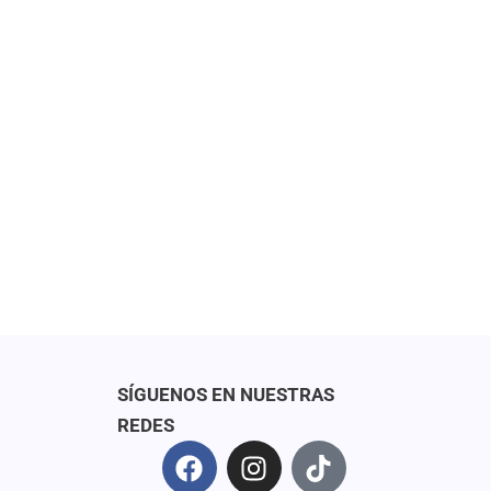
SÍGUENOS EN NUESTRAS
REDES
F
I
T
a
n
i