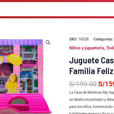
El
Juguete
SKU:
16328
Categorías
Casa
preci
de
Niños y juguetería
,
Tod
origi
Muñeca
Amoblada
era:
Juguete Cas
Mi
S/19
Familia
Familia Feli
Feliz
Con
Luz
S/
199.00
S/
15
cantidad
La Casa de Muñecas My Happy
un diseño encantador y detal
para los niños, fomentando s
habilidades motoras finas y 