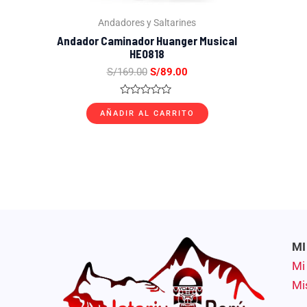
Andadores y Saltarines
Andador Caminador Huanger Musical
HE0818
S/
169.00
S/
89.00
Valorado
con
AÑADIR AL CARRITO
0
de
5
MI
Mi
Mi