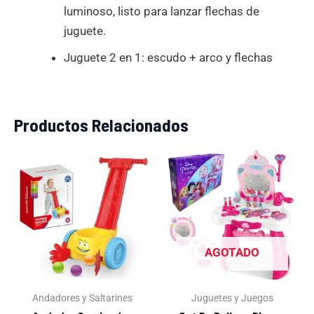
luminoso, listo para lanzar flechas de
juguete.
Juguete 2 en 1: escudo + arco y flechas
Productos Relacionados
El
El
El
El
precio
precio
precio
precio
original
actual
original
actual
era:
es:
era:
es:
S/169.00.
S/89.00.
S/199.00.
S/109.0
AGOTADO
Andadores y Saltarines
Juguetes y Juegos