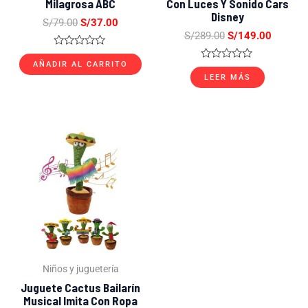
Milagrosa ABC
Con Luces Y Sonido Cars
Disney
S/
79.00
S/
37.00
S/
289.00
S/
149.00
Valorado
con
AÑADIR AL CARRITO
Valorado
0
con
LEER MÁS
de
0
5
de
5
El
El
precio
precio
original
actual
era:
es:
S/99.00.
S/55.00.
Niños y juguetería
Juguete Cactus Bailarín
Musical Imita Con Ropa