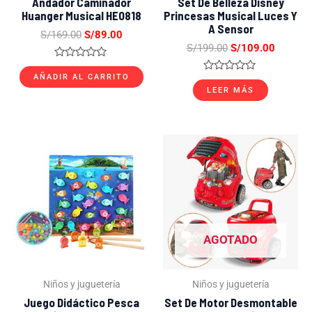
Andador Caminador
Set De Belleza Disney
Huanger Musical HE0818
Princesas Musical Luces Y
A Sensor
S/
169.00
S/
89.00
S/
199.00
S/
109.00
Valorado
con
AÑADIR AL CARRITO
Valorado
0
con
LEER MÁS
de
0
5
de
5
El
El
El
El
precio
precio
precio
precio
original
actual
original
actual
era:
es:
era:
es:
S/79.00.
S/37.00.
S/289.00.
S/149.0
AGOTADO
Niños y juguetería
Niños y juguetería
Juego Didáctico Pesca
Set De Motor Desmontable