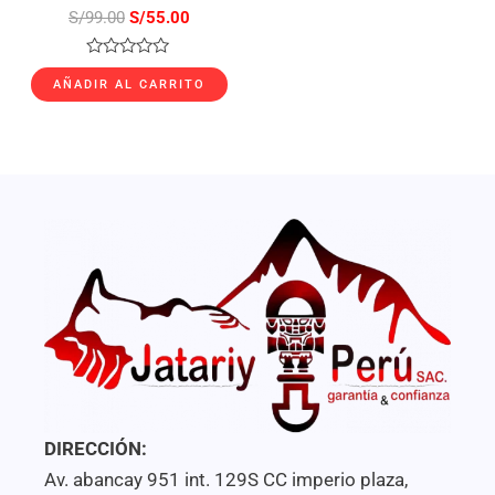
S/
99.00
S/
55.00
Valorado
con
AÑADIR AL CARRITO
0
de
5
DIRECCIÓN:
Av. abancay 951 int. 129S CC imperio plaza,