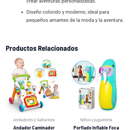
crear aventuras personalizadas.
Diseño colorido y moderno, ideal para
pequeños amantes de la moda y la aventura.
Productos Relacionados
El
El
El
El
precio
precio
precio
precio
original
actual
original
actual
era:
es:
era:
es:
S/169.00.
S/89.00.
S/99.00.
S/37.00.
Andadores y Saltarines
Niños y juguetería
Andador Caminador
Porfiado Inflable Foca