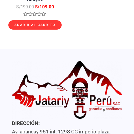
S/
199.00
S/
109.00
Valorado
con
AÑADIR AL CARRITO
0
de
5
DIRECCIÓN:
Av. abancay 951 int. 129S CC imperio plaza,