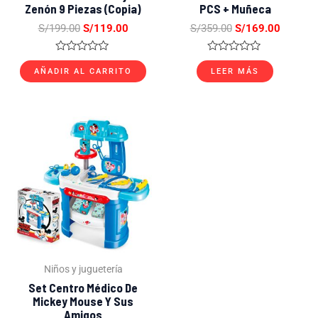
Zenón 9 Piezas (copia)
PCS + Muñeca
S/
199.00
S/
119.00
S/
359.00
S/
169.00
Valorado
Valorado
con
con
AÑADIR AL CARRITO
LEER MÁS
0
0
de
de
5
5
El
El
precio
precio
original
actual
era:
es:
S/199.00.
S/109.00.
Niños y juguetería
Set Centro Médico De
Mickey Mouse Y Sus
Amigos