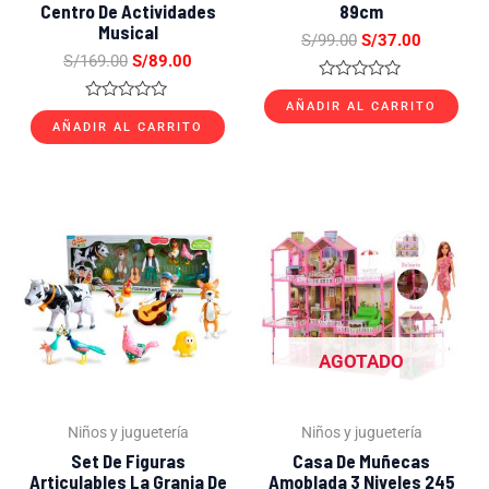
Centro De Actividades
89cm
Musical
S/
99.00
S/
37.00
S/
169.00
S/
89.00
Valorado
con
AÑADIR AL CARRITO
Valorado
0
con
AÑADIR AL CARRITO
de
0
5
de
5
El
El
El
El
precio
precio
precio
precio
original
actual
original
actual
era:
es:
era:
es:
S/199.00.
S/119.00.
S/359.00.
S/169.0
AGOTADO
Niños y juguetería
Niños y juguetería
Set De Figuras
Casa De Muñecas
Articulables La Granja De
Amoblada 3 Niveles 245