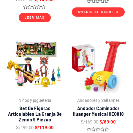
Valorado
con
AÑADIR AL CARRITO
Valorado
0
con
LEER MÁS
de
0
5
de
5
El
El
El
El
precio
precio
precio
precio
original
actual
original
actual
era:
es:
era:
es:
S/199.00.
S/119.00.
S/169.00.
S/89.00.
Niños y juguetería
Andadores y Saltarines
Set De Figuras
Andador Caminador
Articulables La Granja De
Huanger Musical HE0818
Zenón 9 Piezas
S/
169.00
S/
89.00
S/
199.00
S/
119.00