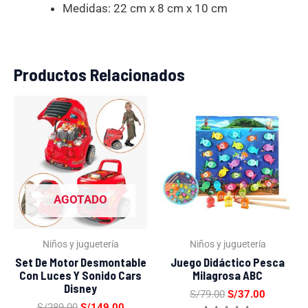
Medidas: 22 cm x 8 cm x 10 cm
Productos Relacionados
El
El
El
El
precio
precio
precio
precio
original
actual
original
actual
era:
es:
era:
es:
S/289.00.
S/149.00.
S/79.00.
S/37.00.
AGOTADO
Niños y juguetería
Niños y juguetería
Set De Motor Desmontable
Juego Didáctico Pesca
Con Luces Y Sonido Cars
Milagrosa ABC
Disney
S/
79.00
S/
37.00
S/
289.00
S/
149.00