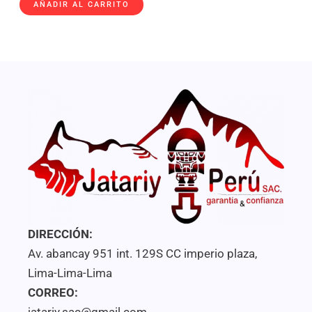
con
AÑADIR AL CARRITO
0
de
5
DIRECCIÓN:
Av. abancay 951 int. 129S CC imperio plaza,
Lima-Lima-Lima
CORREO:
jatariy.sac@gmail.com