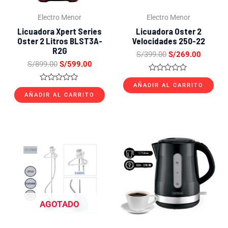
Electro Menor
Electro Menor
Licuadora Xpert Series
Licuadora Oster 2
Oster 2 Litros BLST3A-
Velocidades 250-22
R2G
S/
399.00
S/
269.00
S/
899.00
S/
599.00
Valorado
con
AÑADIR AL CARRITO
Valorado
0
con
AÑADIR AL CARRITO
de
0
5
de
5
El
El
El
El
precio
precio
precio
precio
original
actual
original
actual
era:
es:
era:
es:
S/299.00.
S/179.00.
S/129.00.
S/69.00.
AGOTADO