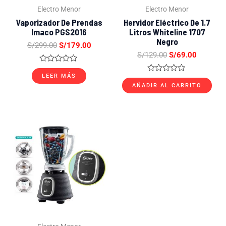
Electro Menor
Electro Menor
Vaporizador De Prendas
Hervidor Eléctrico De 1.7
Imaco PGS2016
Litros Whiteline 1707
Negro
S/
299.00
S/
179.00
S/
129.00
S/
69.00
Valorado
con
LEER MÁS
Valorado
0
con
AÑADIR AL CARRITO
de
0
5
de
5
El
El
precio
precio
original
actual
era:
es:
S/499.00.
S/349.00.