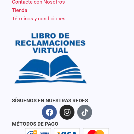
Contacte con Nosotros
Tienda
Términos y condiciones
SÍGUENOS EN NUESTRAS REDES
F
I
T
a
n
i
c
s
k
MÉTODOS DE PAGO
e
t
t