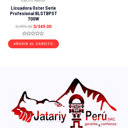
Electro Menor
Licuadora Oster Serie
Profesional BLSTBPST
700W
S/
499.00
S/
349.00
Valorado
con
AÑADIR AL CARRITO
0
de
5