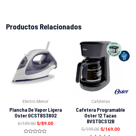
Productos Relacionados
El
El
El
El
precio
precio
precio
precio
original
actual
original
actual
era:
es:
era:
es:
S/139.00.
S/89.00.
S/199.00.
S/169.0
Electro Menor
Cafeteras
Plancha De Vapor Ligera
Cafetera Programable
Oster GCSTBS3802
Oster 12 Tazas
BVSTDCS12B
S/
139.00
S/
89.00
S/
199.00
S/
169.00