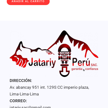
con
AÑADIR AL CARRITO
0
de
5
DIRECCIÓN:
Av. abancay 951 int. 129S CC imperio plaza,
Lima-Lima-Lima
CORREO:
jatariy.sac@gmail.com