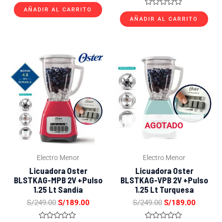
Valorado
con
AÑADIR AL CARRITO
Valorado
0
con
AÑADIR AL CARRITO
de
0
5
de
5
El
El
El
El
precio
precio
precio
precio
original
actual
original
actual
era:
es:
era:
es:
S/249.00.
S/189.00.
S/249.00.
S/189.0
AGOTADO
Electro Menor
Electro Menor
Licuadora Oster
Licuadora Oster
BLSTKAG-MPB 2V +Pulso
BLSTKAG-VPB 2V +Pulso
1.25 Lt Sandía
1.25 Lt Turquesa
S/
249.00
S/
189.00
S/
249.00
S/
189.00