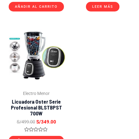
Valorado
Valorado
con
con
AÑADIR AL CARRITO
LEER MÁS
0
0
de
de
5
5
El
El
precio
precio
original
actual
era:
es:
S/499.00.
S/349.00.
Electro Menor
Licuadora Oster Serie
Profesional BLSTBPST
700W
S/
499.00
S/
349.00
Valorado