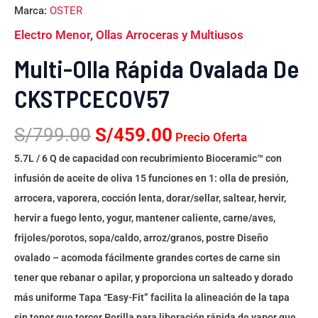
Marca:
OSTER
Electro Menor
,
Ollas Arroceras y Multiusos
Multi-Olla Rápida Ovalada De
CKSTPCECOV57
S/
799.00
S/
459.00
Precio Oferta
5.7L / 6 Q de capacidad con recubrimiento Bioceramic™ con
infusión de aceite de oliva 15 funciones en 1: olla de presión,
arrocera, vaporera, cocción lenta, dorar/sellar, saltear, hervir,
hervir a fuego lento, yogur, mantener caliente, carne/aves,
frijoles/porotos, sopa/caldo, arroz/granos, postre Diseño
ovalado – acomoda fácilmente grandes cortes de carne sin
tener que rebanar o apilar, y proporciona un salteado y dorado
más uniforme Tapa “Easy-Fit” facilita la alineación de la tapa
sin tener que torcer Perilla para liberación rápida de vapor que