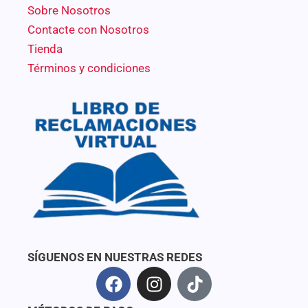
Sobre Nosotros
Contacte con Nosotros
Tienda
Términos y condiciones
SÍGUENOS EN NUESTRAS REDES
F
I
T
a
n
i