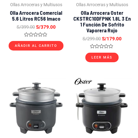
Ollas Arroceras y Multiusos
Ollas Arroceras y Multiusos
Olla Arrocera Comercial
Olla Arrocera Oster
5.6 Litros RC56 Imaco
CKSTRC10DFPNK 1.8L 3 En
1 Función De Sofrito
S/
399.00
S/
379.00
Vaporera Rojo
S/
299.00
S/
179.00
Valorado
con
AÑADIR AL CARRITO
0
Valorado
de
con
LEER MÁS
5
0
de
5
El
El
El
El
precio
precio
precio
precio
original
actual
original
actual
era:
es:
era:
es:
S/369.00.
S/229.00.
S/299.00.
S/209.0