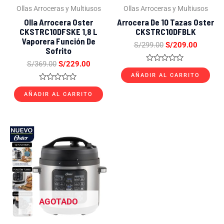
Ollas Arroceras y Multiusos
Ollas Arroceras y Multiusos
Olla Arrocera Oster
Arrocera De 10 Tazas Oster
CKSTRC10DFSKE 1,8 L
CKSTRC10DFBLK
Vaporera Función De
S/
299.00
S/
209.00
Sofrito
S/
369.00
S/
229.00
Valorado
con
AÑADIR AL CARRITO
0
Valorado
de
con
AÑADIR AL CARRITO
5
0
de
5
El
El
precio
precio
original
actual
era:
es:
S/799.00.
S/489.00.
AGOTADO