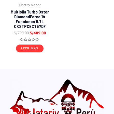
Electro Menor
Multiolla Turbo Oster
DiamondForce 14
Funciones 5.7L
CKSTPCECT57DF
S/
799.00
S/
489.00
Valorado
con
LEER MÁS
0
de
5