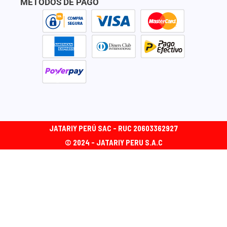
c
s
k
MÉTODOS DE PAGO
e
t
t
b
a
o
o
g
k
o
r
k
a
m
JATARIY PERÚ SAC - RUC 20603362927
© 2024 - JATARIY PERU S.A.C