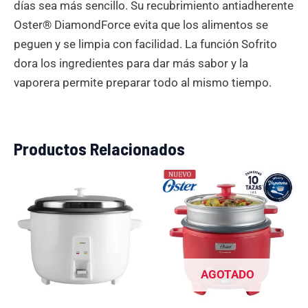
días sea más sencillo. Su recubrimiento antiadherente
Oster® DiamondForce evita que los alimentos se
peguen y se limpia con facilidad. La función Sofrito
dora los ingredientes para dar más sabor y la
vaporera permite preparar todo al mismo tiempo.
Productos Relacionados
El
El
El
El
precio
precio
precio
precio
original
actual
original
actual
era:
es:
era:
es:
S/399.00.
S/379.00.
S/299.00.
S/179.0
AGOTADO