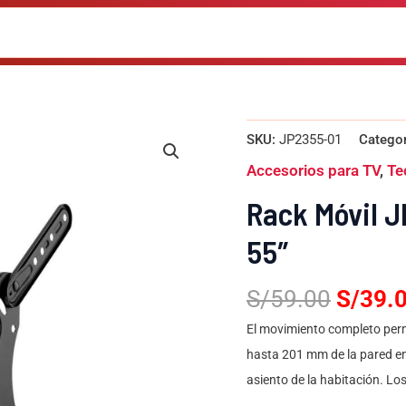
El
Rack
SKU:
JP2355-01
Catego
Móvil
precio
JP2355-
Accesorios para TV
,
Te
origina
01
Para
era:
Rack Móvil J
TV
S/59.0
de
55″
23"
a
55"
S/
59.00
S/
39.
cantidad
El movimiento completo permit
hasta 201 mm de la pared en 
asiento de la habitación. Lo