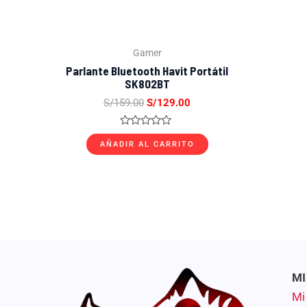
Gamer
Parlante Bluetooth Havit Portátil
SK802BT
S/
159.00
S/
129.00
Valorado
con
AÑADIR AL CARRITO
0
de
5
MI
Mi