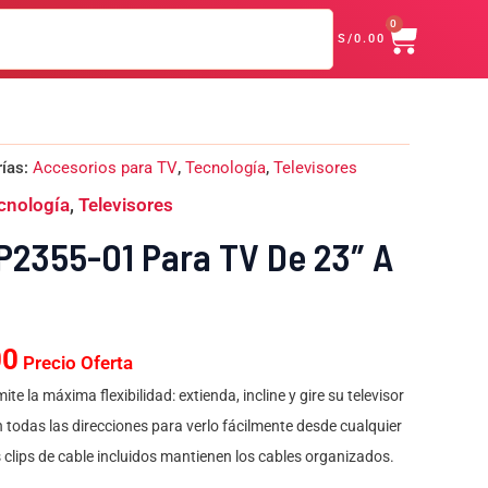
CART
Para
0
era:
es:
S/
0.00
TV
S/59.00.
S/39.00.
de
23"
a
55"
El
cantidad
rías:
Accesorios para TV
,
Tecnología
,
Televisores
precio
cnología
,
Televisores
l
actual
es:
P2355-01 Para TV De 23″ A
0.
S/39.00.
00
Precio Oferta
e la máxima flexibilidad: extienda, incline y gire su televisor
todas las direcciones para verlo fácilmente desde cualquier
s clips de cable incluidos mantienen los cables organizados.