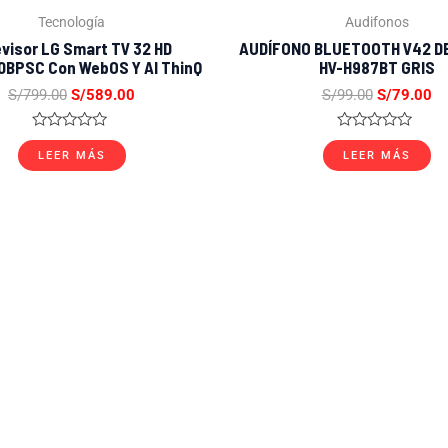
Tecnología
Audifonos
evisor LG Smart TV 32 HD
AUDÍFONO BLUETOOTH V42 D
BPSC Con WebOS Y AI ThinQ
HV-H987BT GRIS
S/
799.00
S/
589.00
S/
99.00
S/
79.00
Valorado
Valorado
con
con
LEER MÁS
LEER MÁS
0
0
de
de
5
5