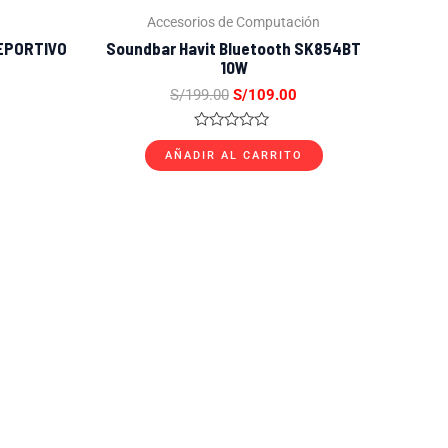
Accesorios de Computación
EPORTIVO
Soundbar Havit Bluetooth SK854BT
10W
S/
199.00
S/
109.00
Valorado
con
AÑADIR AL CARRITO
0
de
5