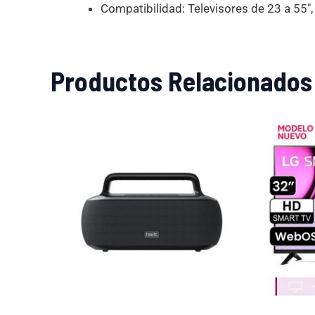
Compatibilidad: Televisores de 23 a 
Productos Relacionados
El
El
precio
precio
original
actual
era:
es:
S/299.00.
S/269.00.