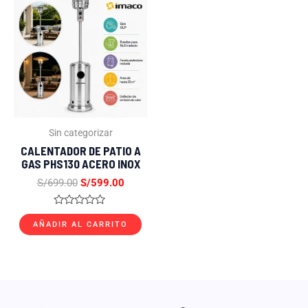
precio
precio
original
actual
era:
es:
S/699.00.
S/599.00.
Sin categorizar
CALENTADOR DE PATIO A
GAS PHS130 ACERO INOX
S/
699.00
S/
599.00
Valorado
con
AÑADIR AL CARRITO
0
de
5