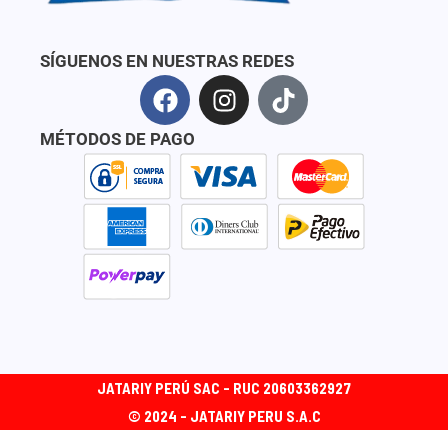
SÍGUENOS EN NUESTRAS REDES
F
I
T
a
n
i
c
s
k
MÉTODOS DE PAGO
e
t
t
b
a
o
o
g
k
o
r
k
a
m
JATARIY PERÚ SAC - RUC 20603362927
© 2024 - JATARIY PERU S.A.C