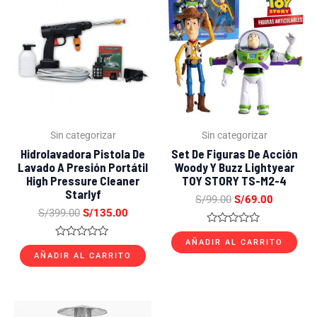
precio
precio
precio
precio
original
actual
original
actual
era:
es:
era:
es:
S/399.00.
S/135.00.
S/99.00.
S/69.00.
Sin categorizar
Sin categorizar
Hidrolavadora Pistola De
Set De Figuras De Acción
Lavado A Presión Portátil
Woody Y Buzz Lightyear
High Pressure Cleaner
TOY STORY TS-M2-4
Starlyf
S/
99.00
S/
69.00
S/
399.00
S/
135.00
Valorado
con
AÑADIR AL CARRITO
Valorado
0
con
AÑADIR AL CARRITO
de
0
5
de
5
El
El