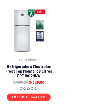
5
El
El
precio
precio
original
actual
era:
es:
S/999.00.
S/629.00.
Linea Blanca
Refrigeradora Electrolux
Frost Top Mount 138 Litros
ERT18G2HNW
S/
999.00
S/
629.00
Valorado
con
AÑADIR AL CARRITO
0
de
5