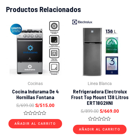
Productos Relacionados
El
El
El
El
precio
precio
precio
precio
original
actual
original
actual
era:
es:
era:
es:
S/699.00.
S/515.00.
S/899.00.
S/669.0
Cocinas
Linea Blanca
Cocina Indurama De 4
Refrigeradora Electrolux
Hornillas Fontana
Frost Top Mount 138 Litros
ERT18G2HNI
S/
699.00
S/
515.00
S/
899.00
S/
669.00
Valorado
con
AÑADIR AL CARRITO
Valorado
0
con
AÑADIR AL CARRITO
de
0