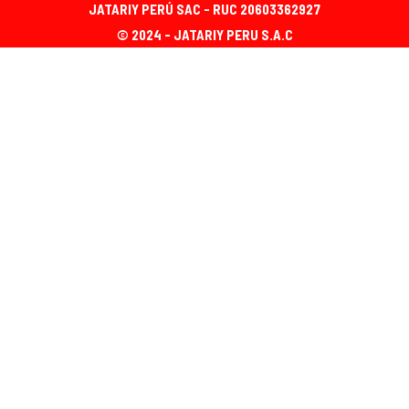
JATARIY PERÚ SAC - RUC 20603362927
© 2024 - JATARIY PERU S.A.C