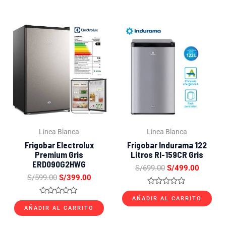
5
de
5
El
El
El
El
precio
precio
precio
precio
original
actual
original
actual
era:
es:
era:
es:
S/599.00.
S/399.00.
S/699.00.
S/499.0
Linea Blanca
Linea Blanca
Frigobar Electrolux
Frigobar Indurama 122
Premium Gris
Litros RI-159CR Gris
ERD090G2HWG
S/
699.00
S/
499.00
S/
599.00
S/
399.00
Valorado
con
AÑADIR AL CARRITO
Valorado
0
con
AÑADIR AL CARRITO
de
0
5
de