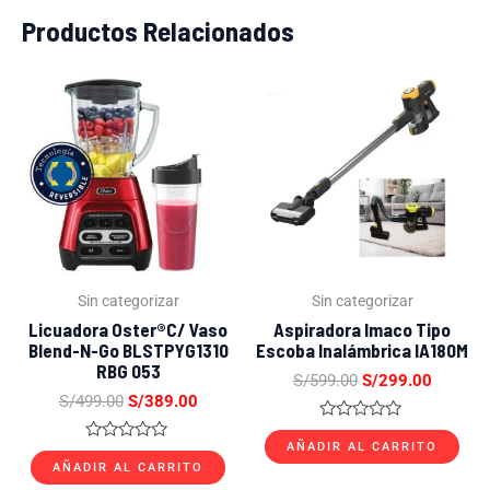
Productos Relacionados
El
El
El
El
precio
precio
precio
precio
original
actual
original
actual
era:
es:
era:
es:
S/499.00.
S/389.00.
S/599.00.
S/299.0
Sin categorizar
Sin categorizar
Licuadora Oster®c/ Vaso
Aspiradora Imaco Tipo
Blend-N-Go BLSTPYG1310
Escoba Inalámbrica IA180M
RBG 053
S/
599.00
S/
299.00
S/
499.00
S/
389.00
Valorado
con
AÑADIR AL CARRITO
Valorado
0
con
AÑADIR AL CARRITO
de
0