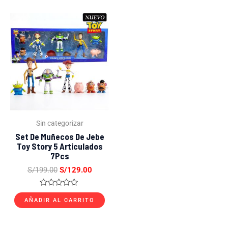
5
5
El
El
precio
precio
original
actual
era:
es:
S/199.00.
S/129.00.
Sin categorizar
Set De Muñecos De Jebe
Toy Story 5 Articulados
7Pcs
S/
199.00
S/
129.00
Valorado
con
AÑADIR AL CARRITO
0
de
5