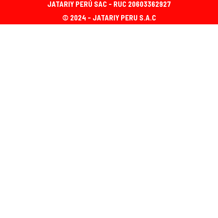
JATARIY PERÚ SAC - RUC 20603362927
© 2024 - JATARIY PERU S.A.C