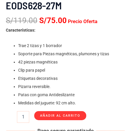
EODS628-27M
S/
119.00
S/
75.00
Precio Oferta
Características:
Trae 2 tizas y 1 borrador
Soporte para Piezas magnéticas, plumones y tizas
42 piezas magnéticas
Clip para papel
Etiquetas decorativas
Pizarra reversible.
Patas con goma Antideslizante
Medidas del juguete: 92 cm alto.
AÑADIR AL CARRITO
Pago seguro garantizado