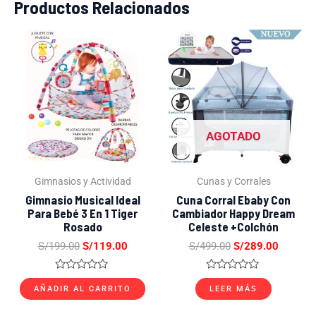
Productos Relacionados
El
El
El
El
precio
precio
precio
precio
original
actual
original
actual
era:
es:
era:
es:
S/199.00.
S/119.00.
S/499.00.
S/289.0
AGOTADO
Gimnasios y Actividad
Cunas y Corrales
Gimnasio Musical Ideal
Cuna Corral Ebaby Con
Para Bebé 3 En 1 Tiger
Cambiador Happy Dream
Rosado
Celeste +Colchón
S/
199.00
S/
119.00
S/
499.00
S/
289.00
Valorado
Valorado
con
con
AÑADIR AL CARRITO
LEER MÁS
0
0
de
de