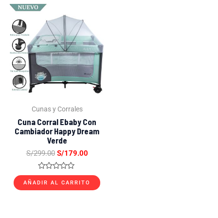
El
El
precio
precio
original
actual
era:
es:
S/299.00.
S/179.00.
Cunas y Corrales
Cuna Corral Ebaby Con
Cambiador Happy Dream
Verde
S/
299.00
S/
179.00
Valorado
con
AÑADIR AL CARRITO
0
de
5