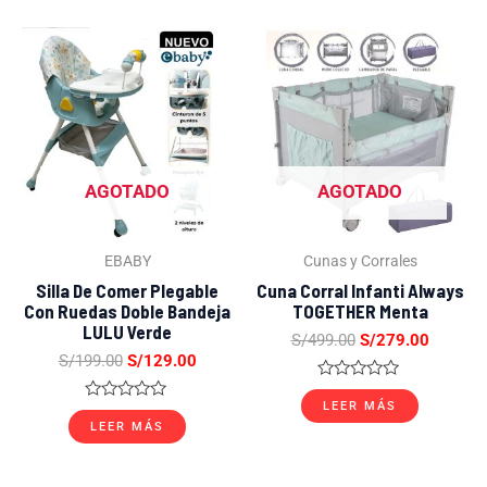
5
5
El
El
El
El
precio
precio
precio
precio
original
actual
original
actual
era:
es:
era:
es:
S/199.00.
S/129.00.
S/499.00.
S/279.0
AGOTADO
AGOTADO
EBABY
Cunas y Corrales
Silla De Comer Plegable
Cuna Corral Infanti Always
Con Ruedas Doble Bandeja
TOGETHER Menta
LULU Verde
S/
499.00
S/
279.00
S/
199.00
S/
129.00
Valorado
con
LEER MÁS
Valorado
0
con
LEER MÁS
de
0
5
de
5