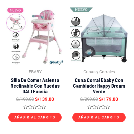
5
El
El
El
El
precio
precio
precio
precio
original
actual
original
actual
era:
es:
era:
es:
S/199.00.
S/139.00.
S/299.00.
S/179.0
EBABY
Cunas y Corrales
Silla De Comer Asiento
Cuna Corral Ebaby Con
Reclinable Con Ruedas
Cambiador Happy Dream
DALI Fucsia
Verde
S/
199.00
S/
139.00
S/
299.00
S/
179.00
Valorado
Valorado
con
con
AÑADIR AL CARRITO
AÑADIR AL CARRITO
0
0
de
de
5
5