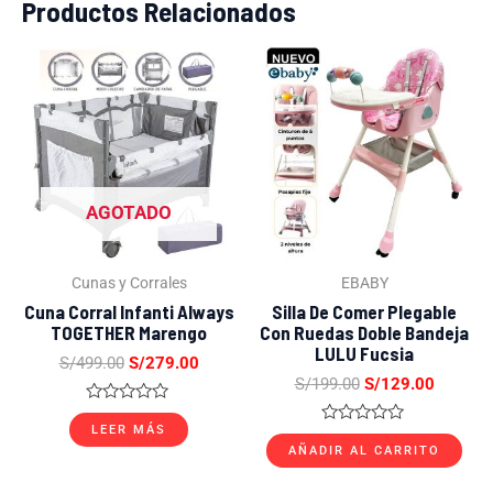
Productos Relacionados
El
El
El
El
precio
precio
precio
precio
original
actual
original
actual
era:
es:
era:
es:
S/499.00.
S/279.00.
S/199.00.
S/129.0
AGOTADO
Cunas y Corrales
EBABY
Cuna Corral Infanti Always
Silla De Comer Plegable
TOGETHER Marengo
Con Ruedas Doble Bandeja
LULU Fucsia
S/
499.00
S/
279.00
S/
199.00
S/
129.00
Valorado
con
LEER MÁS
Valorado
0
con
AÑADIR AL CARRITO
de
0
5
de