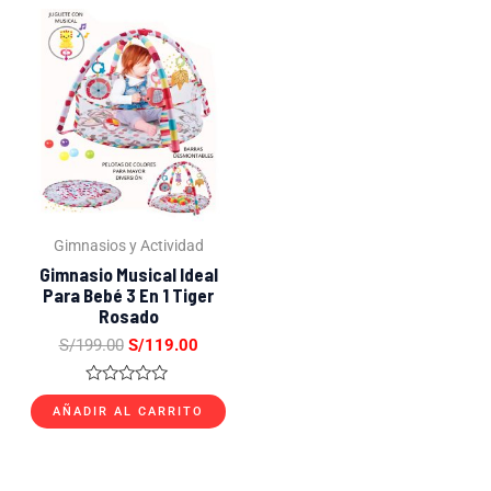
El
El
precio
precio
original
actual
era:
es:
S/199.00.
S/119.00.
Gimnasios y Actividad
Gimnasio Musical Ideal
Para Bebé 3 En 1 Tiger
Rosado
S/
199.00
S/
119.00
Valorado
con
AÑADIR AL CARRITO
0
de
5