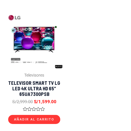
de
5
El
El
precio
precio
original
actual
era:
es:
S/2,999.00.
S/1,599.00.
Televisores
TELEVISOR SMART TV LG
LED 4K ULTRA HD 65″
65UA7300PSB
S/
2,999.00
S/
1,599.00
Valorado
con
AÑADIR AL CARRITO
0
de