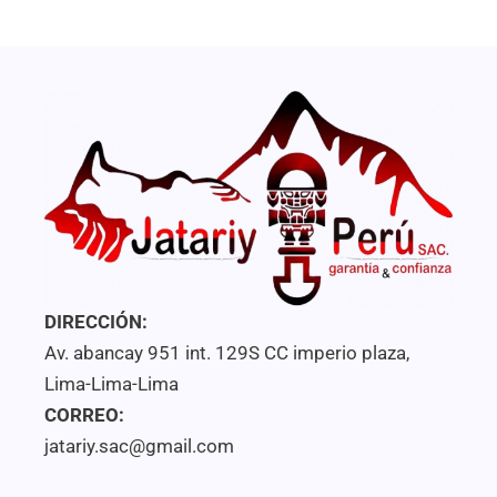
5
DIRECCIÓN:
Av. abancay 951 int. 129S CC imperio plaza,
Lima-Lima-Lima
CORREO:
jatariy.sac@gmail.com