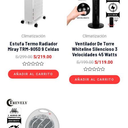
Climatización
Climatización
Estufa Termo Radiador
Ventilador De Torre
Miray TRM-905D 9 Celdas
Whiteline Silencioso 3
Velocidades 45 Watts
S/
299.00
S/
219.00
S/
199.00
S/
119.00
Valorado
con
AÑADIR AL CARRITO
Valorado
0
con
AÑADIR AL CARRITO
de
0
5
de
5
El
El
precio
precio
original
actual
era:
es:
S/99.00.
S/57.00.