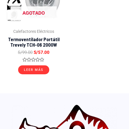
AGOTADO
Calefactores Eléctricos
Termoventilador Portátil
Trevely TCH-06 2000W
S/
99.00
S/
57.00
Valorado
con
LEER MÁS
0
de
5