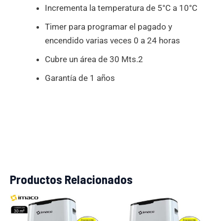
Incrementa la temperatura de 5°C a 10°C
Timer para programar el pagado y
encendido varias veces 0 a 24 horas
Cubre un área de 30 Mts.2
Garantía de 1 años
Productos Relacionados
El
El
El
El
precio
precio
precio
precio
original
actual
original
actual