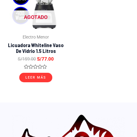
AGOTADO
Electro Menor
Licuadora Whiteline Vaso
De Vidrio 1.5 Litros
S/
159.00
S/
77.00
Valorado
con
LEER MÁS
0
de
5