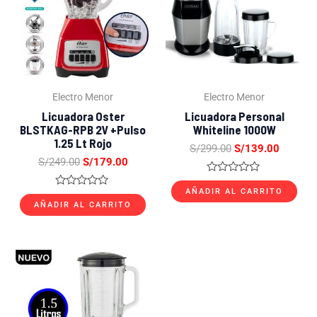
S/249.00.
S/179.00.
S/299.00.
S/139.0
Electro Menor
Electro Menor
Licuadora Oster
Licuadora Personal
BLSTKAG-RPB 2V +Pulso
Whiteline 1000W
1.25 Lt Rojo
S/
299.00
S/
139.00
S/
249.00
S/
179.00
Valorado
con
AÑADIR AL CARRITO
Valorado
0
con
AÑADIR AL CARRITO
de
0
5
de
5
El
El
precio
precio
original
actual
era:
es:
S/159.00.
S/77.00.