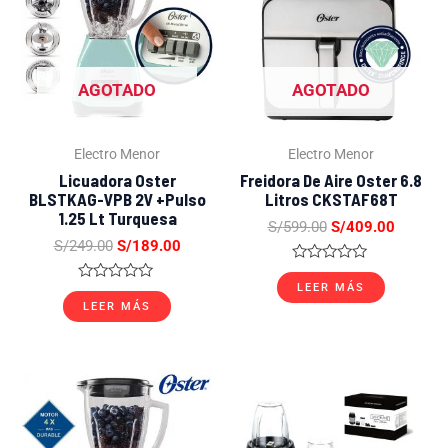
era:
es:
era:
es:
S/249.00.
S/189.00.
S/599.00.
S/409.0
AGOTADO
AGOTADO
Electro Menor
Electro Menor
Licuadora Oster
Freidora De Aire Oster 6.8
BLSTKAG-VPB 2V +Pulso
Litros CKSTAF68T
1.25 Lt Turquesa
S/
599.00
S/
409.00
S/
249.00
S/
189.00
Valorado
con
LEER MÁS
Valorado
0
con
LEER MÁS
de
0
5
de
5
El
El
El
El
precio
precio
precio
precio
original
actual
original
actual
era:
es:
era:
es: