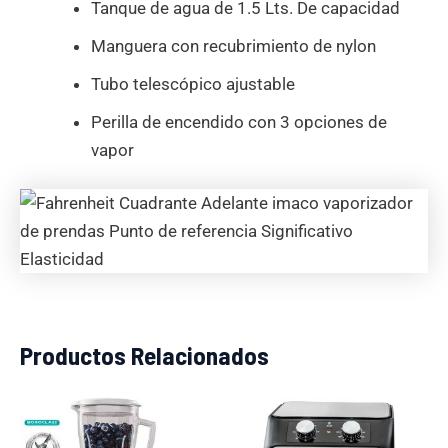
Tanque de agua de 1.5 Lts. De capacidad
Manguera con recubrimiento de nylon
Tubo telescópico ajustable
Perilla de encendido con 3 opciones de
vapor
Productos Relacionados
El
El
El
El
precio
precio
precio
precio
original
actual
original
actual