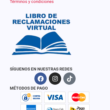
Términos y condiciones
SÍGUENOS EN NUESTRAS REDES
F
I
T
a
n
i
c
s
k
MÉTODOS DE PAGO
e
t
t
b
a
o
o
g
k