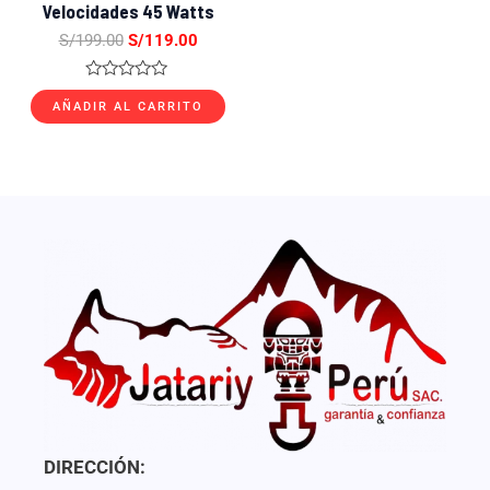
Velocidades 45 Watts
S/
199.00
S/
119.00
Valorado
con
AÑADIR AL CARRITO
0
de
5
DIRECCIÓN: