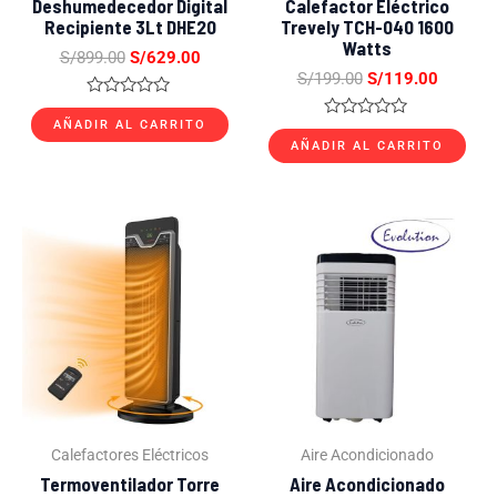
Deshumedecedor Digital
Calefactor Eléctrico
Recipiente 3Lt DHE20
Trevely TCH-040 1600
Watts
S/
899.00
S/
629.00
S/
199.00
S/
119.00
Valorado
con
AÑADIR AL CARRITO
Valorado
0
con
AÑADIR AL CARRITO
de
0
5
de
5
El
El
El
El
precio
precio
precio
precio
original
actual
original
actual
era:
es:
era:
es:
S/499.00.
S/269.00.
S/1,099.00.
S/849.
Calefactores Eléctricos
Aire Acondicionado
Termoventilador Torre
Aire Acondicionado