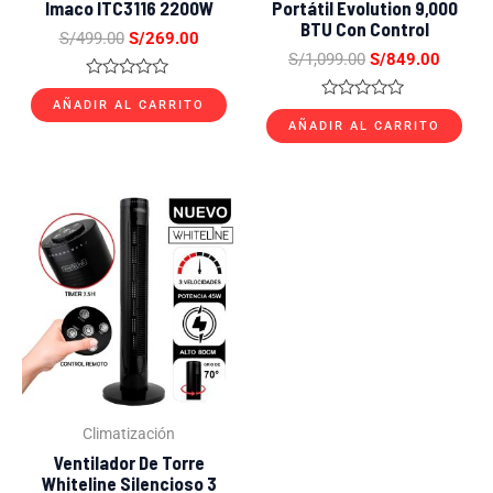
Imaco ITC3116 2200W
Portátil Evolution 9,000
BTU Con Control
S/
499.00
S/
269.00
S/
1,099.00
S/
849.00
Valorado
con
AÑADIR AL CARRITO
Valorado
0
con
AÑADIR AL CARRITO
de
0
5
de
5
El
El
precio
precio
original
actual
era:
es:
S/199.00.
S/119.00.
Climatización
Ventilador De Torre
Whiteline Silencioso 3