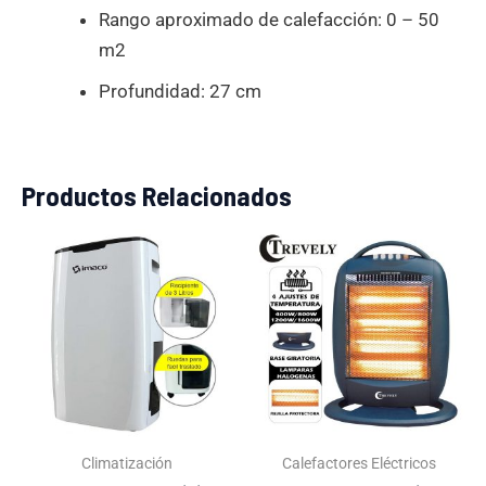
Rango aproximado de calefacción: 0 – 50
m2
Profundidad: 27 cm
Productos Relacionados
El
El
El
El
precio
precio
precio
precio
original
actual
original
actual
era:
es:
era:
es:
S/899.00.
S/629.00.
S/199.00.
S/119.0
Climatización
Calefactores Eléctricos