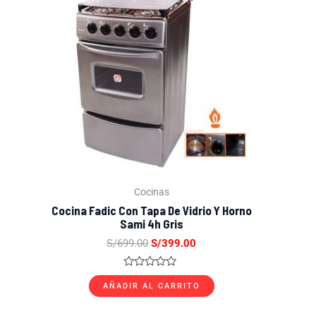
original
actual
era:
es:
S/699.00.
S/399.00.
Cocinas
Cocina Fadic Con Tapa De Vidrio Y Horno
Sami 4h Gris
S/
699.00
S/
399.00
Valorado
con
AÑADIR AL CARRITO
0
de
5