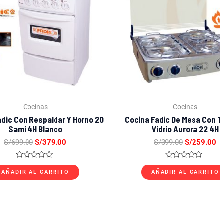
Cocinas
Cocinas
adic Con Respaldar Y Horno 20
Cocina Fadic De Mesa Con 
Sami 4H Blanco
Vidrio Aurora 22 4H
S/
699.00
S/
379.00
S/
399.00
S/
259.00
Valorado
Valorado
con
con
AÑADIR AL CARRITO
AÑADIR AL CARRITO
0
0
de
de
5
5