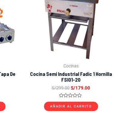
Cocinas
Tapa De
Cocina Semi Industrial Fadic 1 Hornilla
FSI01-20
S/
299.00
S/
179.00
Valorado
con
AÑADIR AL CARRITO
0
de
5