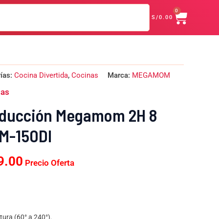
CART
0
S/
0.00
El
ías:
Cocina Divertida
,
Cocinas
Marca:
MEGAMOM
o
precio
nas
nal
actual
es:
nducción Megamom 2H 8
9.00.
S/359.00.
M-150DI
9.00
Precio Oferta
tura (60° a 240°).