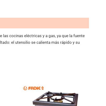
las cocinas eléctricas y a gas, ya que la fuente
ltado: el utensilio se calienta más rápido y su
l
El
El
recio
precio
precio
ctual
original
actual
s:
era:
es:
/259.00.
S/299.00.
S/179.00.