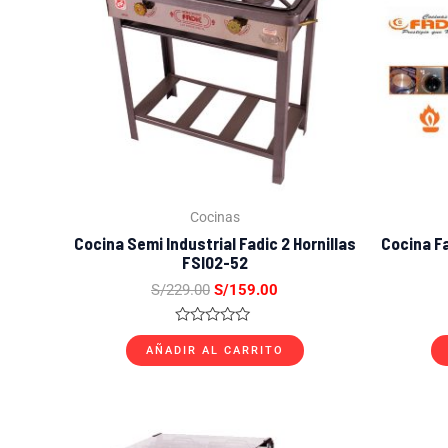
Cocinas
Cocina Semi Industrial Fadic 2 Hornillas
Cocina F
FSI02-52
S/
229.00
S/
159.00
Valorado
con
AÑADIR AL CARRITO
0
de
5
El
El
precio
precio