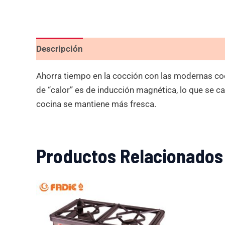
Descripción
Valoraciones (0)
Ahorra tiempo en la cocción con las modernas cocin
de “calor” es de inducción magnética, lo que se cali
cocina se mantiene más fresca.
Productos Relacionados
El
El
precio
precio
original
actual
era:
es:
S/229.00.
S/159.00.