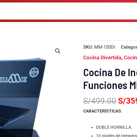
El
SKU:
MM-150DI
Categor
preci
Cocina Divertida
,
Coci
origi
era:
Cocina De I
S/49
Funciones M
S/
499.00
S/
35
CARACTERÍSTICAS
:
DOBLE HORNILLA.
10 niveles de tempera