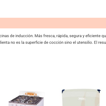
as de inducción. Más fresca, rápida, segura y eficiente que 
enta no es la superficie de cocción sino el utensilio. El resu
El
El
El
E
precio
precio
precio
p
original
actual
original
a
era:
es:
era:
e
S/699.00.
S/379.00.
S/399.00.
S