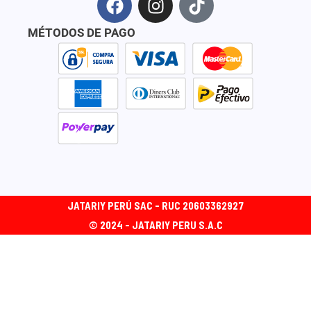
a
n
i
c
s
k
MÉTODOS DE PAGO
e
t
t
b
a
o
o
g
k
o
r
k
a
m
JATARIY PERÚ SAC - RUC 20603362927
© 2024 - JATARIY PERU S.A.C