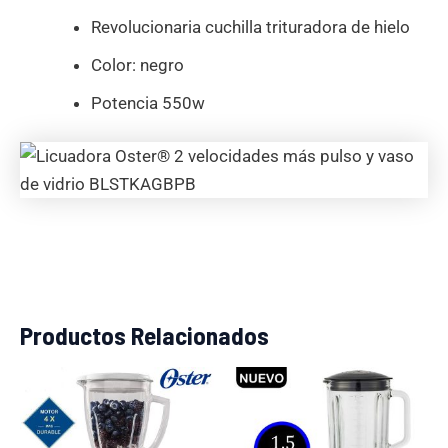
Revolucionaria cuchilla trituradora de hielo
Color: negro
Potencia 550w
Productos Relacionados
El
El
El
El
precio
precio
precio
precio
original
actual
original
actual
era:
es:
era:
es: