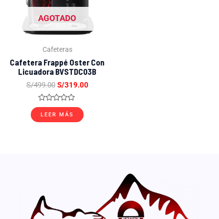
AGOTADO
Cafeteras
Cafetera Frappé Oster Con
Licuadora BVSTDC03B
S/
499.00
S/
319.00
Valorado
con
LEER MÁS
0
de
5