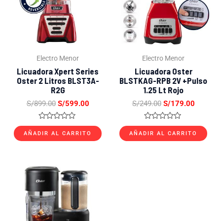
Electro Menor
Electro Menor
Licuadora Xpert Series
Licuadora Oster
Oster 2 Litros BLST3A-
BLSTKAG-RPB 2V +Pulso
R2G
1.25 Lt Rojo
S/
899.00
S/
599.00
S/
249.00
S/
179.00
Valorado
Valorado
con
con
AÑADIR AL CARRITO
AÑADIR AL CARRITO
0
0
de
de
5
5
El
El
precio
precio
original
actual
era:
es:
S/499.00.
S/319.00.