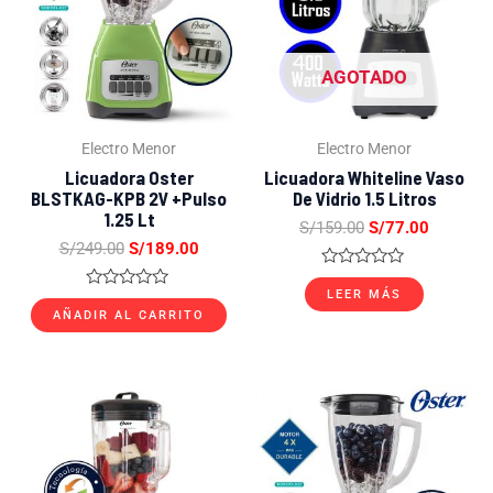
S/249.00.
S/189.00.
S/159.00.
S/77.00.
AGOTADO
Electro Menor
Electro Menor
Licuadora Oster
Licuadora Whiteline Vaso
BLSTKAG-KPB 2V +Pulso
De Vidrio 1.5 Litros
1.25 Lt
S/
159.00
S/
77.00
S/
249.00
S/
189.00
Valorado
con
LEER MÁS
Valorado
0
con
AÑADIR AL CARRITO
de
0
5
de
5
El
El
El
El
precio
precio
precio
precio
original
actual
original
actual
era:
es:
era:
es:
S/899.00.
S/599.00.
S/249.00.
S/179.0