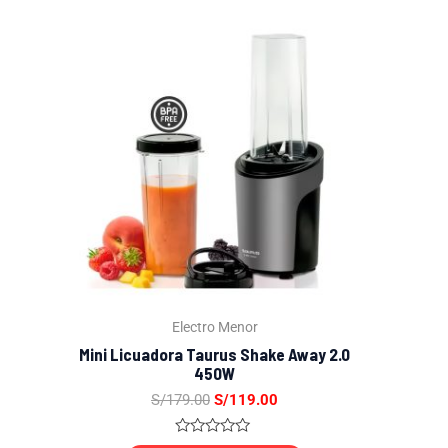
El
El
precio
precio
original
actual
era:
es:
S/179.00.
S/119.00.
Electro Menor
Mini Licuadora Taurus Shake Away 2.0
450W
S/
179.00
S/
119.00
Valorado