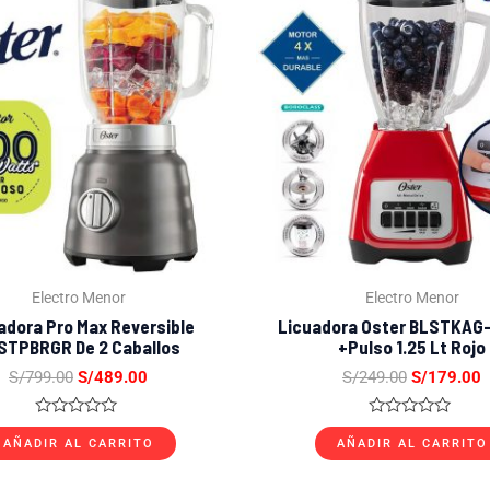
original
actual
original
a
era:
es:
era:
e
S/799.00.
S/489.00.
S/249.00.
S
Electro Menor
Electro Menor
adora Pro Max Reversible
Licuadora Oster BLSTKAG
STPBRGR De 2 Caballos
+Pulso 1.25 Lt Rojo
S/
799.00
S/
489.00
S/
249.00
S/
179.00
Valorado
Valorado
con
con
AÑADIR AL CARRITO
AÑADIR AL CARRITO
0
0
de
de
5
5