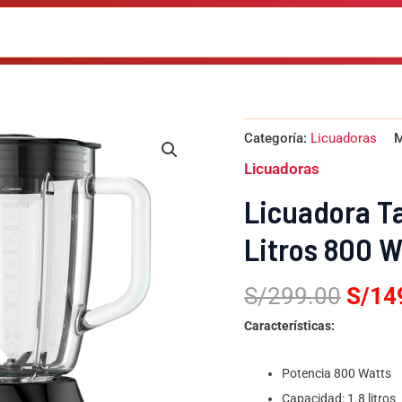
El
Licuadora
Categoría:
Licuadoras
M
Taurus
preci
EXPERT
Licuadoras
origi
800
1.8
era:
Licuadora T
Litros
S/29
800
Litros 800 W
Watts
cantidad
S/
299.00
S/
14
Características:
Potencia 800 Watts
Capacidad: 1.8 litros