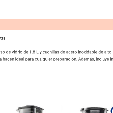
tts
 de vidrio de 1.8 L y cuchillas de acero inoxidable de alto
 la hacen ideal para cualquier preparación. Además, incluye 
El
El
El
E
precio
precio
precio
p