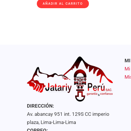
con
AÑADIR AL CARRITO
0
de
5
MI
Mi
Mi
DIRECCIÓN:
Av. abancay 951 int. 129S CC imperio
plaza, Lima-Lima-Lima
CORREO: