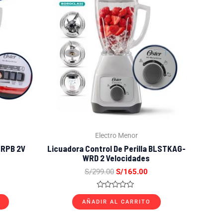
ctual
original
actual
s:
era:
es:
/179.00.
S/299.00.
S/165.00.
Electro Menor
-RPB 2V
Licuadora Control De Perilla BLSTKAG-
WRD 2 Velocidades
S/
299.00
S/
165.00
Valorado
con
AÑADIR AL CARRITO
0
de
5