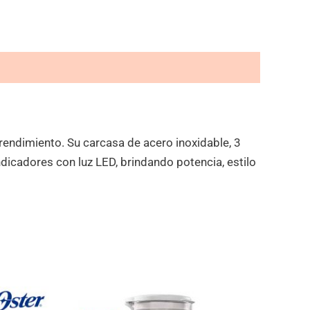
 rendimiento. Su carcasa de acero inoxidable, 3
indicadores con luz LED, brindando potencia, estilo
l
El
El
recio
precio
precio