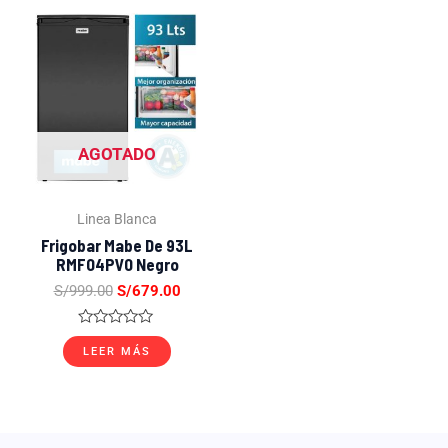
El
El
precio
precio
original
actual
era:
es:
S/999.00.
S/679.00.
AGOTADO
Linea Blanca
Frigobar Mabe De 93L
RMF04PV0 Negro
S/
999.00
S/
679.00
Valorado
con
LEER MÁS
0
de
5