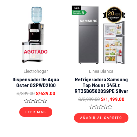
El
El
El
El
precio
precio
precio
precio
original
actual
original
actual
era:
es:
era:
es:
S/899.00.
S/639.00.
S/2,999.00.
S/1,4
AGOTADO
Electrohogar
Linea Blanca
Dispensador De Agua
Refrigeradora Samsung
Oster OSPWD2100
Top Mount 345Lt
RT35DG5620S9PE Silver
S/
899.00
S/
639.00
S/
2,999.00
S/
1,499.00
Valorado
con
LEER MÁS
Valorado
0
con
AÑADIR AL CARRITO
de
0
5
de
5