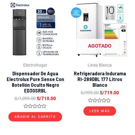
El
El
El
El
precio
precio
precio
precio
original
actual
original
actual
era:
es:
era:
es:
S/1,099.00.
S/710.00.
S/999.00.
S/719.0
AGOTADO
Electrohogar
Linea Blanca
Dispensador De Agua
Refrigeradora Indurama
Electrolux Pure Sense Con
RI-289DBL 177 Litros
Botellón Oculto Negro
Blanco
ED30SRBL
S/
999.00
S/
719.00
S/
1,099.00
S/
710.00
Valorado
con
LEER MÁS
Valorado
0
con
AÑADIR AL CARRITO
de
0
5
de
5