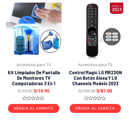
El
El
El
El
precio
precio
precio
precio
original
actual
original
actual
era:
es:
era:
es:
S/19.00.
S/10.90.
S/159.00.
S/87.00.
Accesorios para TV
Accesorios para TV
Kit Limpiador De Pantalla
Control Magic LG MR23GN
De Monitores TV
Con Botón Alexa Y LG
Computadoras 3 En 1
Channels Modelo 2023
S/
19.00
S/
10.90
S/
159.00
S/
87.00
Valorado
Valorado
con
con
AÑADIR AL CARRITO
AÑADIR AL CARRITO
0
0
de
de
5
5