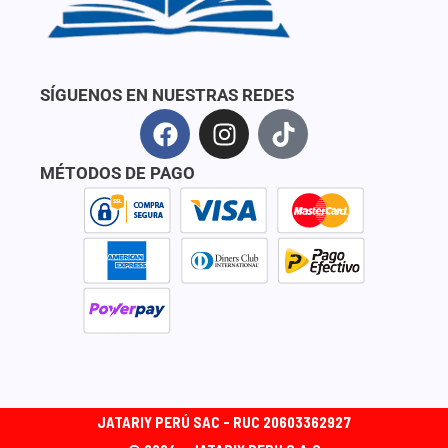
SÍGUENOS EN NUESTRAS REDES
F
I
T
a
n
i
c
s
k
MÉTODOS DE PAGO
e
t
t
b
a
o
o
g
k
o
r
k
a
m
JATARIY PERÚ SAC - RUC 20603362927