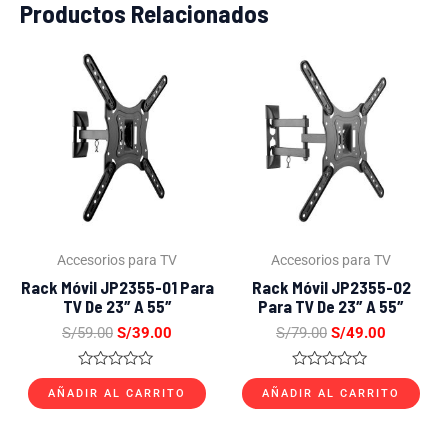
Productos Relacionados
El
El
El
El
precio
precio
precio
precio
original
actual
original
actual
era:
es:
era:
es:
S/59.00.
S/39.00.
S/79.00.
S/49.00.
Accesorios para TV
Accesorios para TV
Rack Móvil JP2355-01 Para
Rack Móvil JP2355-02
TV De 23″ A 55″
Para TV De 23″ A 55″
S/
59.00
S/
39.00
S/
79.00
S/
49.00
Valorado
Valorado
con
con
AÑADIR AL CARRITO
AÑADIR AL CARRITO
0
0
de
de
5
5