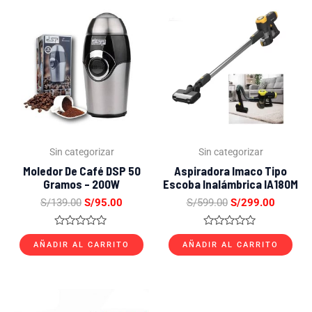
El
El
El
El
precio
precio
precio
precio
original
actual
original
actual
era:
es:
era:
es:
S/139.00.
S/95.00.
S/599.00.
S/299.0
Sin categorizar
Sin categorizar
Moledor De Café DSP 50
Aspiradora Imaco Tipo
Gramos – 200W
Escoba Inalámbrica IA180M
S/
139.00
S/
95.00
S/
599.00
S/
299.00
Valorado
Valorado
con
con
AÑADIR AL CARRITO
AÑADIR AL CARRITO
0
0
de
de
5
5
El
El
precio
precio