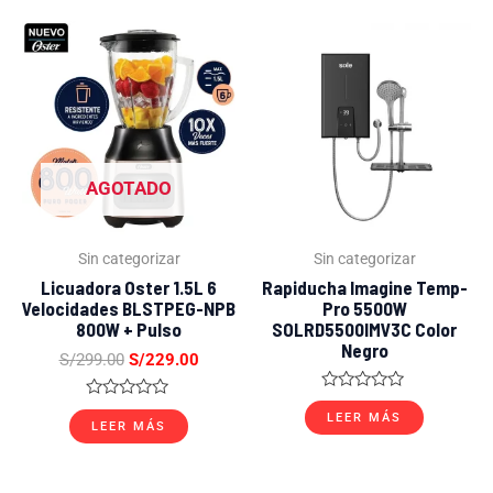
El
El
precio
precio
original
actual
era:
es:
S/299.00.
S/229.00.
AGOTADO
Sin categorizar
Sin categorizar
Licuadora Oster 1.5L 6
Rapiducha Imagine Temp-
Velocidades BLSTPEG-NPB
Pro 5500W
800W + Pulso
SOLRD5500IMV3C Color
Negro
S/
299.00
S/
229.00
Valorado
Valorado
con
LEER MÁS
con
LEER MÁS
0
0
de
de
5
5