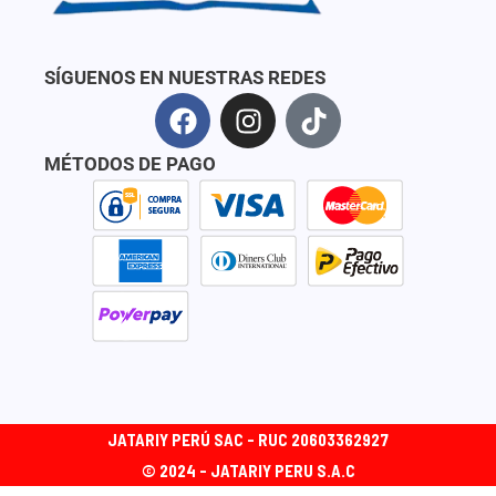
SÍGUENOS EN NUESTRAS REDES
F
I
T
a
n
i
c
s
k
MÉTODOS DE PAGO
e
t
t
b
a
o
o
g
k
o
r
k
a
m
JATARIY PERÚ SAC - RUC 20603362927
© 2024 - JATARIY PERU S.A.C